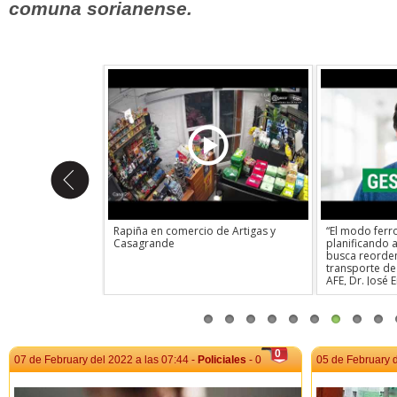
comuna sorianense.
uncionarios
Rapiña en comercio de Artigas y
“El modo ferro
obre el impacto
Casagrande
planificando
a de trabajadores
busca reorden
eclama potenciar la
transporte de 
omo brazo
AFE, Dr. José 
o.Exigen ingreso de
los avances 
tizar la calidad
Access, las in
Correo Uruguayo.
presupuestada
la estrategia 
patrimonio his
0
vandalismo.
07 de February del 2022 a las 07:44 -
Policiales
- 0
05 de February d