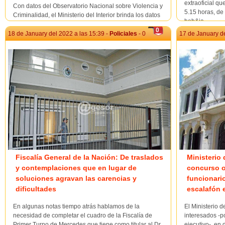
extraoficial q
Con datos del Observatorio Nacional sobre Violencia y
5.15 horas, de
Criminalidad, el Ministerio del Interior brinda los datos
hab&ia...
de homicidios, rapiñas, hurtos, denuncias de violencia
0
doméstica y abigeatos entre el 1° de enero y el 31 de
18 de January del 2022 a las 15:39 -
Policiales
- 0
17 de January de
diciembre del año pasado. El ministro del Interior, Luis
Alberto Heber, presentó las ci...
Fiscalía General de la Nación: De traslados
Ministerio 
y contemplaciones que en lugar de
concurso o
soluciones agravan las carencias y
funcionario
dificultades
escalafón 
En algunas notas tiempo atrás hablamos de la
El Ministerio d
necesidad de completar el cuadro de la Fiscalía de
interesados -p
Primer Turno de Mercedes que tiene como titular al Dr.
ejecutivo-, en 