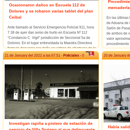
Procedimie
Ocasionaron daños en Escuela 112 de
mercadería
Dolores y se robaron varias tablet del plan
Ceibal
En las últimas
de Aduana de C
Ante llamado al Servicio Emergencia Policial 911, hora
Salón de Pasaje
7.38 de ayer dan aviso de hurto en Escuela Nº 112
de arribos de 
“Constancio C. Vigil” jurisdicción de Seccional 5a de
valor aproxima
Dolores. En el lugar entrevistada la Maestra Directora
procedimiento 
formula denuncia por daño en vidrios de aberturas de la
0
dirección y faltante de varias t...
21 de January del 2022 a las 07:51 -
Policiales
- 0
20 de January de
Investigan rapiña a pistero de estación de
Había sali
servicio de Villa Soriano al que delincuente