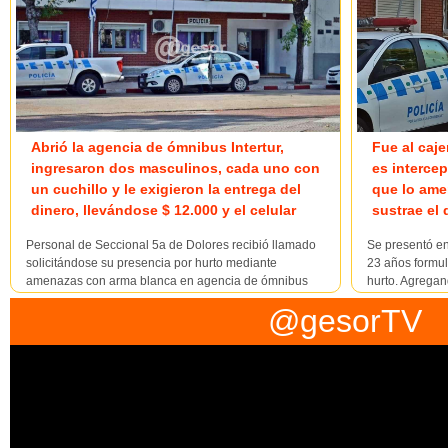
Abrió la agencia de ómnibus Intertur,
Fue al caje
ingresaron dos masculinos, cada uno con
es interce
un cuchillo y le exigieron la entrega del
que lo ame
dinero, llevándose $ 12.000 y el celular
sustrae el 
Personal de Seccional 5a de Dolores recibió llamado
Se presentó e
solicitándose su presencia por hurto mediante
23 años formul
amenazas con arma blanca en agencia de ómnibus
hurto. Agregan
Intertur sita en la jurisdicción. En el lugar personal
sábado concurr
@gesorTV
policial se entrevistan con la víctima, masculino mayor
y Rodó donde pr
de edad, quien da cuenta que próximo a la ...
interceptado por