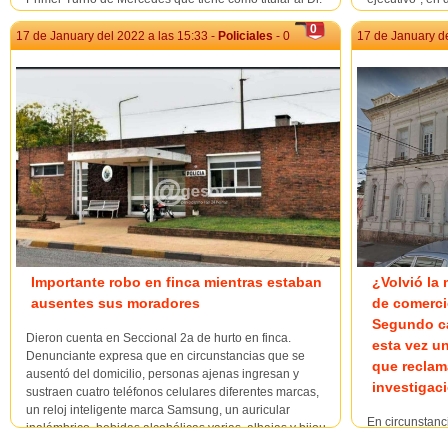
Carlos Chargoñía, que desde que se alejó por traslado
mencionado sub
0
la Dra. Valeria Figueredo, quedó únicamente el Dr.
inscripción y 
17 de January del 2022 a las 15:33 -
Policiales
- 0
17 de January de
Chargoñia y la Dra. Patricia De Amo...
establecidas en
Importante robo en finca mientras estaban
¿Volvió la
ausentes sus moradores
de comerci
Segundo ca
Dieron cuenta en Seccional 2a de hurto en finca.
esta vez u
Denunciante expresa que en circunstancias que se
que reclam
ausentó del domicilio, personas ajenas ingresan y
investigaci
sustraen cuatro teléfonos celulares diferentes marcas,
un reloj inteligente marca Samsung, un auricular
En circunstanc
inalámbrico, bebidas alcohólicas varias, alhajas y bijou
patrullaba por
varia, un ...