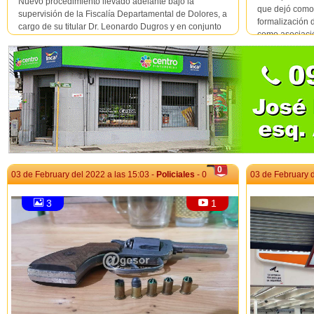
Nuevo procedimiento llevado adelante bajo la
que dejó como
supervisión de la Fiscalía Departamental de Dolores, a
formalización 
cargo de su titular Dr. Leonardo Dugros y en conjunto
como asociació
con la Brigada Departamental Antidrogas de Soriano,
estafa, receptac
que incluyó varios allanamientos en Dolores y en San
José, que al momento de escribir esta nota había gene...
0
03 de February del 2022 a las 15:03 -
Policiales
- 0
03 de February d
3
1