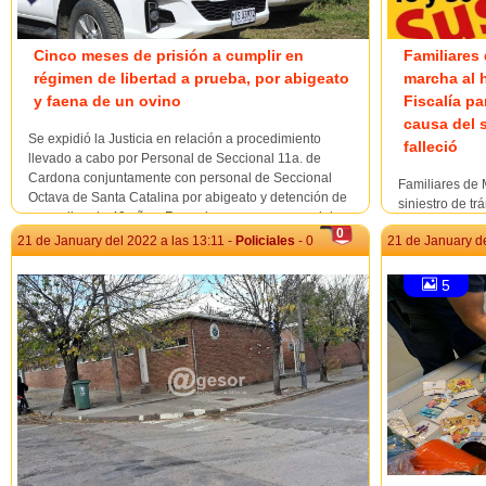
Cinco meses de prisión a cumplir en
Familiares 
régimen de libertad a prueba, por abigeato
marcha al 
y faena de un ovino
Fiscalía pa
causa del 
Se expidió la Justicia en relación a procedimiento
falleció
llevado a cabo por Personal de Seccional 11a. de
Cardona conjuntamente con personal de Seccional
Familiares de M
Octava de Santa Catalina por abigeato y detención de
siniestro de tr
masculino de 40 años. Recordamos que personal de
y una moto en 
0
Seccional 11a. de Cardona recibe llamado solicitándose
21 de January del 2022 a las 13:11 -
Policiales
- 0
21 de January de
Cardona, a nue
...
Fiscalía de Ro
eventuales res
5