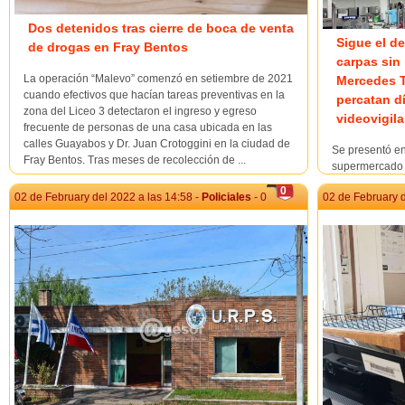
Dos detenidos tras cierre de boca de venta
Sigue el de
de drogas en Fray Bentos
carpas sin 
La operación “Malevo” comenzó en setiembre de 2021
Mercedes T
cuando efectivos que hacían tareas preventivas en la
percatan d
zona del Liceo 3 detectaron el ingreso y egreso
videovigil
frecuente de personas de una casa ubicada en las
calles Guayabos y Dr. Juan Crotoggini en la ciudad de
Se presentó e
Fray Bentos. Tras meses de recolección de ...
supermercado 
denunciando hu
0
02 de February del 2022 a las 14:58 -
Policiales
- 0
02 de February d
electrodomést
videovigilanci
diferentes día
Hometech y un 