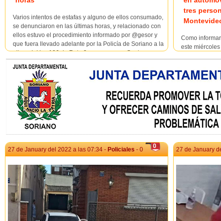
en automóv
tres perso
Varios intentos de estafas y alguno de ellos consumado,
Montevid
se denunciaron en las últimas horas, y relacionado con
ellos estuvo el procedimiento informado por @gesor y
Como informar
que fuera llevado adelante por la Policía de Soriano a la
este miércoles 
altura del km 196 de Ruta 2, en accesos a Santa
procedimiento 
Catalina, donde inicialmente se detuvieron tre...
km 196, zona d
procedimiento 
Investigaciones
0
27 de January del 2022 a las 07:34 -
Policiales
- 0
27 de January de