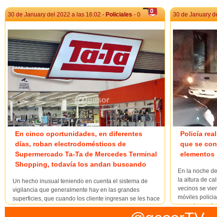
0
30 de January del 2022 a las 16:02 -
Policiales
- 0
30 de January de
En cinco oportunidades, en diferentes
Policía rea
días, roban electrodomésticos de
que se con
Supermercado Ta-Ta de Mercedes Terminal
elementos 
Shopping, todavía los andan buscando
En la noche de
la altura de c
Un hecho inusual teniendo en cuenta el sistema de
vecinos se vie
vigilancia que generalmente hay en las grandes
móviles polici
superficies, que cuando los cliente ingresan se les hace
a ese lugar, de
dejar lo bolsos o ponerlo adentro de otros lacrados que
sale corriendo 
proporciona la empresa, o si ingresa alguien con gorro