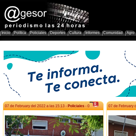
Inicio
Política
Policiales
Deportes
Cultura
Informes
Comunidad
Agro
0
07 de February del 2022 a las 15:13 -
Policiales
- 0
07 de February d