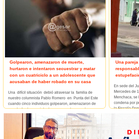
Una parej
Golpearon, amenazaron de muerte,
responsabl
hurtaron e intentaron secuestrar y matar
estupefaci
con un cuatriciclo a un adolescente que
acusaban de haber robado en su casa
En sede del Ju
Mercedes de 1º
Una difícil situación debió atravesar la familia de
Menchaca, se l
nuestro columnista Pablo Romero en Punta del Este
condena por pr
cuando cinco individuos golpearon, amenazaron de
la Fiscalía De
muerte, hurtaron e intentaron secuestrar y matar con un
titular Dra. Stel
cuatriciclo, provocándole heridas cortantes en sus pier...