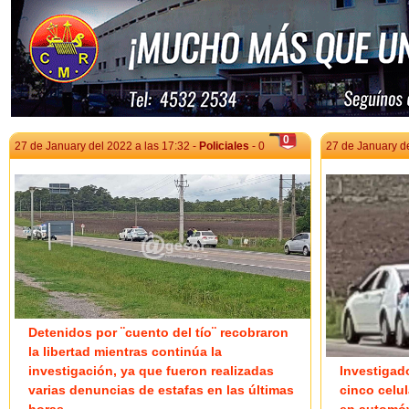
vivienda...
atrapar a uno d
0
27 de January del 2022 a las 17:32 -
Policiales
- 0
27 de January de
Detenidos por ¨cuento del tío¨ recobraron
la libertad mientras continúa la
investigación, ya que fueron realizadas
Investigad
varias denuncias de estafas en las últimas
cinco celu
horas