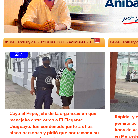
0
05 de February del 2022 a las 13:08 -
Policiales
- 0
04 de February d
3
Cayó el Pepe, jefe de la organización que
Rápido y e
manejaba entre otros a El Elegante
permite ac
Uruguayo, fue condenado junto a otras
boca de ve
cinco personas y pidió que por temor a su
en Merced