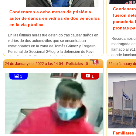
Condenaron
Condenaron a ocho meses de prisión a
fueron dete
autor de daños en vidrios de dos vehículos
panadería 
en la vía pública
prontas par
En las últimas horas fue detenido tras causar daños en
Recordamos qu
vidrios de dos automóviles que se encontraban
madrugada de 
estacionados en la zona de Tomás Gómez y Fregeiro.
llamado al 911
Personal de Seccional 2ª logró la detención de Kevin
donde funcion
Alen Cuesta Delfino, a quien tambien se le vincularía a
permanecía cer
0
hurto en casa de f...
24 de January del 2022 a las 14:04 -
Policiales
- 0
22 de January de
Gomensoro y C
perso...
3
1
Familiares 