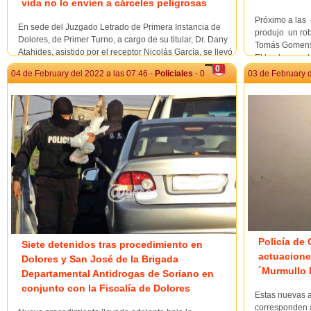
vida no lo envíen a cárceles peligrosas
Próximo a las 
En sede del Juzgado Letrado de Primera Instancia de
produjo un rob
Dolores, de Primer Turno, a cargo de su titular, Dr. Dany
Tomás Gomenso
Atahides, asistido por el receptor Nicolás García, se llevó
El hecho qued
a cabo audiencia de formalización y posterior condena
0
del día, el pro
04 de February del 2022 a las 07:46 -
Policiales
- 0
03 de February d
por proceso abreviado, en una larga y proficua
jornada labo...
investigación que llevó adelante l...
Policía de 
Siete detenidos tras procedimiento en
actuacione
Dolores y San José de la Brigada
´Murmullo I
Departamental Antidrogas de Soriano en
conjunto con la Fiscalía de Dolores
Estas nuevas a
corresponden a