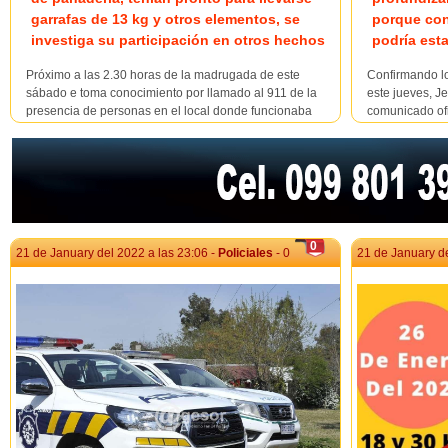
garrafas de 13 kg y otros elementos, se
porque con
investiga su participación en otros hechos
podría est
Próximo a las 2.30 horas de la madrugada de este
Confirmando l
sábado e toma conocimiento por llamado al 911 de la
este jueves, Je
presencia de personas en el local donde funcionaba
comunicado ofi
Panadería La Coruña, que permanecía cerrada por
horas cuando p
estos días, ubicada en Gomensoro y Casagrande, se
recibió llamad
regisstraba la presencia de personas en su interior, po...
mediante amen
0
21 de January del 2022 a las 23:06 -
Policiales
- 0
21 de January de