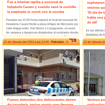
Fue a intentar rapiña a sucursal de
explotaron 
heladería Cavani y cuando sacó la cuchilla
vecinos qu
la empleada lo corrió con la escoba
¨El día de 
había una p
Pasadas las 23.00 horas ingresó al local de sucursal de
de allí¨
Heladería Cavani frente a plaza Artigas de Mercedes por
calle Artigas entre Don Bosco y Casagrande, un joven
En las últimas
de campera y tapabocas dirigiéndoe al mostrador donde
familiares de f
se encontraba la única empleada a esa hora. Tras
en la SSeccion
0
solicitarle algo, en determinado momen...
22 de January del 2022 a las 13:49 -
Policiales
- 0
22 de January de
hablar con @g
este manoseo 
vemos ssufrir 
charl...
Fueron detenidos dos delincuentes dentro
Vecinos pr
de panadería, tenían pronto para llevarse
profundiza