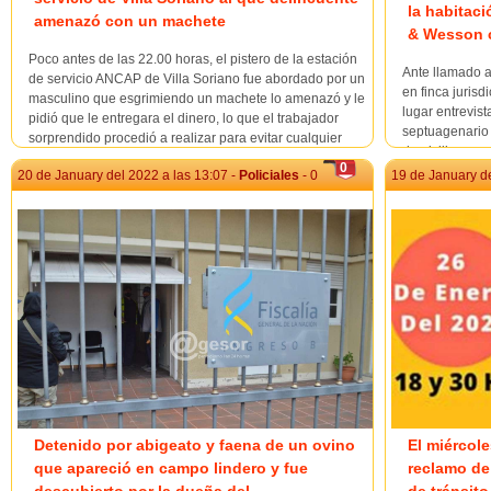
la habitaci
amenazó con un machete
& Wesson c
Poco antes de las 22.00 horas, el pistero de la estación
Ante llamado al
de servicio ANCAP de Villa Soriano fue abordado por un
en finca jurisd
masculino que esgrimiendo un machete lo amenazó y le
lugar entrevis
pidió que le entregara el dinero, lo que el trabajador
septuagenario 
sorprendido procedió a realizar para evitar cualquier
domicilio, agr
enfrentamiento y el delincuente con el dinero...
0
desde habitaci
20 de January del 2022 a las 13:07 -
Policiales
- 0
19 de January de
2.400 y un ...
Detenido por abigeato y faena de un ovino
El miércol
que apareció en campo lindero y fue
reclamo de 