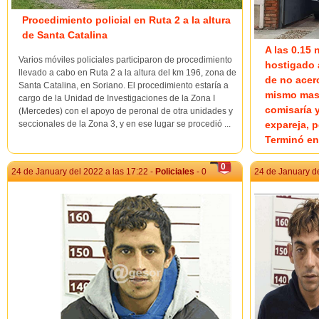
Procedimiento policial en Ruta 2 a la altura
de Santa Catalina
A las 0.15
Varios móviles policiales participaron de procedimiento
hostigado a
llevado a cabo en Ruta 2 a la altura del km 196, zona de
de no acer
Santa Catalina, en Soriano. El procedimiento estaría a
mismo masc
cargo de la Unidad de Investigaciones de la Zona I
comisaría y
(Mercedes) con el apoyo de peronal de otra unidades y
seccionales de la Zona 3, y en ese lugar se procedió ...
expareja, p
Terminó en 
Próximo a la h
0
24 de January del 2022 a las 17:22 -
Policiales
- 0
24 de January de
femenina mayo
2a. ante moles
expareja, masc
Comisaría Espe
Género de esta