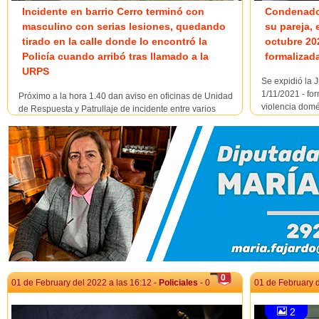
Incidente en barrio Cerro terminó con
Condenado 
masculino con serias lesiones, quedando
su pareja, 
tirado en la calle donde lo encontró la
octubre 20
Policía cuando arribó tras llamado a la
formalizada
URPS
Se expidió la J
1/11/2021 - fo
Próximo a la hora 1.40 dan aviso en oficinas de Unidad
violencia domé
de Respuesta y Patrullaje de incidente entre varios
Zimmermann Ac
masculinos en calles 1924 Colombes y Ansina. Personal
responsable de
de Seccional 1a conjuntamente con personal de la
especialmente 
mencionada oficina ubican a un masculino en la vía
pública con sangrado a la altura de la cabeza. Se tramita
ambulan...
0
01 de February del 2022 a las 16:12 -
Policiales
- 0
01 de February d
2