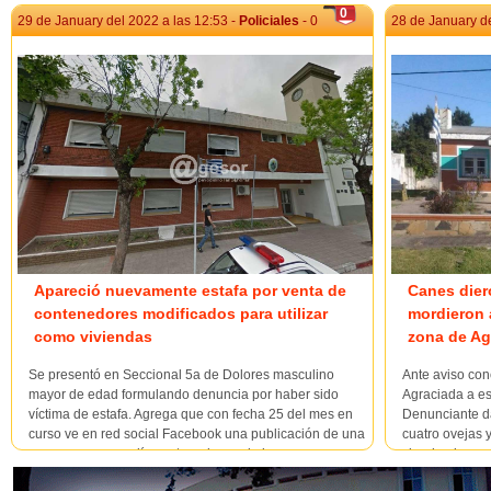
0
29 de January del 2022 a las 12:53 -
Policiales
- 0
28 de January de
Apareció nuevamente estafa por venta de
Canes dier
contenedores modificados para utilizar
mordieron 
como viviendas
zona de Ag
Se presentó en Seccional 5a de Dolores masculino
Ante aviso con
mayor de edad formulando denuncia por haber sido
Agraciada a es
víctima de estafa. Agrega que con fecha 25 del mes en
Denunciante d
curso ve en red social Facebook una publicación de una
cuatro ovejas 
empresa que vendía contenedores, de los que
siendo ajenos 
modificados con aberturas y demás para utilizar como
fueron avistad