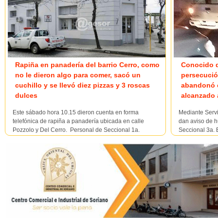
Rapiña en panadería del barrio Cerro, como
Conocido d
no le dieron algo para comer, sacó un
persecució
cuchillo y se llevó diez pizzas y 3 roscas
abandonó e
dulces
alcanzado 
Este sábado hora 10.15 dieron cuenta en forma
Mediante Servi
telefónica de rapiña a panadería ubicada en calle
dan aviso de hu
Pozzolo y Del Cerro. Personal de Seccional 1a.
Seccional 3a. 
entrevistó a la víctima quien expresó que hora 7.00
su domicilio y
ingresó un masculino al comercio pidiéndole algo para
personas ajena
comer y al manifestarl...
citada depende
y faltante d...