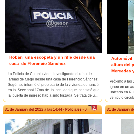
Roban una escopeta y un rifle desde una
Automóvil 
casa de Florencio Sánchez
altura del 
Mercedes y
La Policía de Colonia viene investigando el robo de
armas de fuego desde una casa de Florencio Sánchez.
Próximo a las 
Según se informó el propietario de la vivienda denunció
ígneo en un au
en la Seccional 17ma de la localidad que constató que
ubicado en Rut
la puerta de ingreso había sido forzada. Se trata de u...
vehículo circu
estar a la altu
0
que se investig
31 de January del 2022 a las 14:44 -
Policiales
- 0
31 de January de