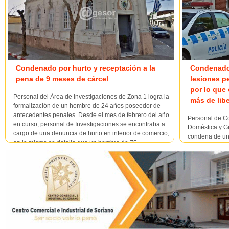
Condenado por hurto y receptación a la
Condenado 
pena de 9 meses de cárcel
lesiones p
por lo que
Personal del Área de Investigaciones de Zona 1 logra la
más de lib
formalización de un hombre de 24 años poseedor de
antecedentes penales. Desde el mes de febrero del año
Personal de Co
en curso, personal de Investigaciones se encontraba a
Doméstica y Gé
cargo de una denuncia de hurto en interior de comercio,
condena de un
en la misma se detalla que un hombre de 75...
un delito de vi
de 50 años de
en Viole...