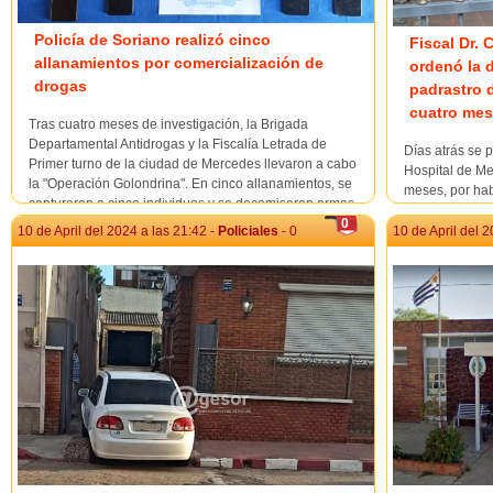
Policía de Soriano realizó cinco
Fiscal Dr. 
allanamientos por comercialización de
ordenó la 
drogas
padrastro 
cuatro mes
Tras cuatro meses de investigación, la Brigada
Departamental Antidrogas y la Fiscalía Letrada de
Días atrás se 
Primer turno de la ciudad de Mercedes llevaron a cabo
Hospital de Me
la "Operación Golondrina". En cinco allanamientos, se
meses, por hab
capturaron a cinco individuos y se decomisaron armas,
con lesiones d
drogas, dinero, teléfonos celulares, balanzas de p...
0
centro de salud
10 de April del 2024 a las 21:42 -
Policiales
- 0
10 de April del 2
asistencial de