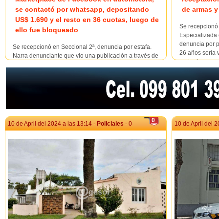
se contactó por whatsapp, depositando
de armas 
US$ 1.690 y el resto en 36 cuotas, luego de
Se recepcionó 
ello fue bloqueado
Especializada
denuncia por p
Se recepcionó en Seccional 2ª, denuncia por estafa.
26 años sería 
Narra denunciante que vio una publicación a través de
parte de su ex
Marketplace de red social Facebook de ventas de auto
por miedo a re
por parte de una automotora, se contacta con titular de
perfil a través del número de Whatsapp que surge en la
página y concretan la compra d...
0
10 de April del 2024 a las 13:14 -
Policiales
- 0
10 de April del 2