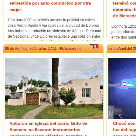
embestida por auto conducido por otra
terminó co
mujer
detenido, h
de Merced
Con hora 8.00 se solicitó presencia policial en calles
José Pedro Varela y Agraciada de la ciudad de Dolores
Con hora 12:52
tras haberse producido un siniestro de tránsito. Personal
jurisdicción de
de Seccional 5ª de Dolores establece una colisión entre
entre dos homb
un auto y una moto, identificando en primera instancia a
logra entrevis
0
conductora de auto Renalt K...
tratándose de
08 de April del 2024 a las 17:11 -
Policiales
- 0
08 de April del 2
que momentos a
Robaron en iglesia del barrio Grito de
Chocó con 
Asencio, se llevaron instrumentos
fue del lug