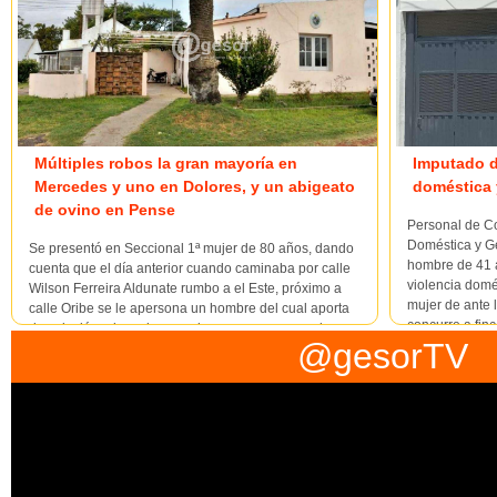
Múltiples robos la gran mayoría en
Imputado de
Mercedes y uno en Dolores, y un abigeato
doméstica 
de ovino en Pense
Personal de Co
Doméstica y Gé
Se presentó en Seccional 1ª mujer de 80 años, dando
hombre de 41 
cuenta que el día anterior cuando caminaba por calle
violencia domé
Wilson Ferreira Aldunate rumbo a el Este, próximo a
mujer de ante 
calle Oribe se le apersona un hombre del cual aporta
concurre a finca
descripción, el que le saca de sus manos monedero
@gesorTV
color blanco que contenía $ 2.160 y se d...