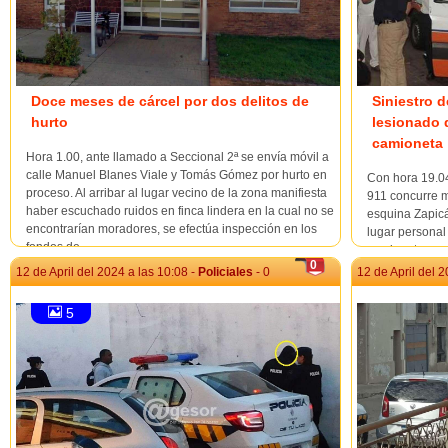
Doce meses de cárcel por dos delitos de
Siniestro d
hurto
lesionado 
camioneta
Hora 1.00, ante llamado a Seccional 2ª se envía móvil a
calle Manuel Blanes Viale y Tomás Gómez por hurto en
Con hora 19.04
proceso. Al arribar al lugar vecino de la zona manifiesta
911 concurre mó
haber escuchado ruidos en finca lindera en la cual no se
esquina Zapicán
encontrarían moradores, se efectúa inspección en los
lugar personal
fondos de...
camioneta y un
0
instancia al co
12 de April del 2024 a las 10:08 -
Policiales
- 0
12 de April del 2
5