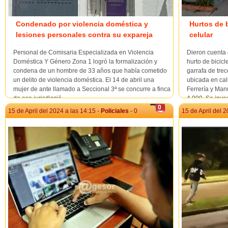
Condenado por violencia doméstica y
Hurtos de b
lesiones personales contra su expareja
celular
Personal de Comisaria Especializada en Violencia
Dieron cuenta 
Doméstica Y Género Zona 1 logró la formalización y
hurto de bicicl
condena de un hombre de 33 años que había cometido
garrafa de tre
un delito de violencia doméstica. El 14 de abril una
ubicada en cal
mujer de ante llamado a Seccional 3ª se concurre a finca
Ferrería y Man
de esa jurisdicció...
4.000. Se inve
0
15 de April del 2024 a las 14:15 -
Policiales
- 0
15 de April del 2