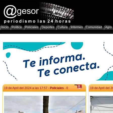
Inicio
Política
Policiales
Deportes
Cultura
Informes
Comunidad
Agro
0
19 de April del 2024 a las 17:57 -
Policiales
- 0
19 de April del 2