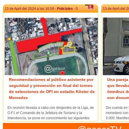
0
13 de April del 2024 a las 16:59 -
Policiales
- 0
13 de April del 2
Recomendaciones al público asistente por
Una pareja
seguridad y prevención en final del torneo
que llevaba
de selecciones de OFI en estadio Köster de
ómnibus d
Mercedes
con docume
En reunión llevada a cabo con dirigentes de la Liga, de
Dio cuenta en 
O.F.I, el Comando de la Jefatura de Soriano y la
monedero con d
Intendencia, se pone en conocimiento las siguientes
3.000. Manifies
disposiciones: La Liga Departamental de Fútbol de
próximo a la ho
Soriano fijó para este sábado 13 de abril, a las 20:15
Clemente Freg