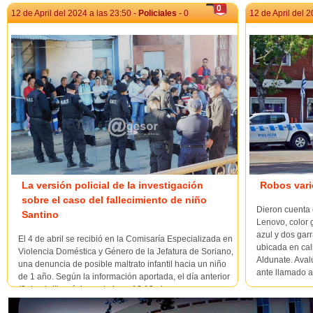
0
12 de April del 2024 a las 23:50 -
Policiales
- 0
12 de April del 2
La versión policial de la investigación
Robos vari
sobre el caso del fallecimiento de niño
Dieron cuenta 
Santino
Lenovo, color 
azul y dos gar
El 4 de abril se recibió en la Comisaría Especializada en
ubicada en cal
Violencia Doméstica y Género de la Jefatura de Soriano,
Aldunate. Aval
una denuncia de posible maltrato infantil hacia un niño
ante llamado a 
de 1 año. Según la información aportada, el día anterior
(3 de abril), próximo a la hora 13:10 el pa...