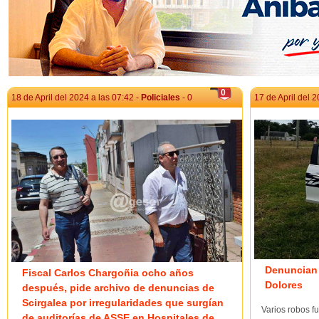
0
18 de April del 2024 a las 07:42 -
Policiales
- 0
17 de April del 2
Denuncian 
Fiscal Carlos Chargoñia ocho años
Dolores
después, pide archivo de denuncias de
Scirgalea por irregularidades que surgían
Varios robos f
de auditorías de ASSE en Hospitales de