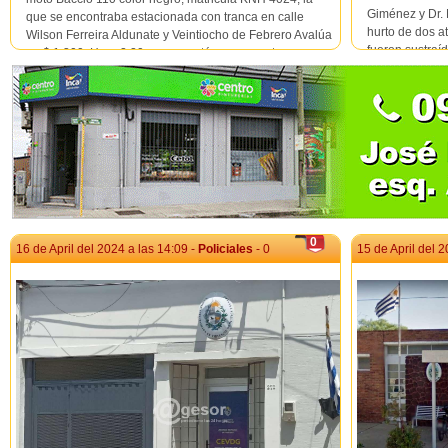
Giménez y Dr.
que se encontraba estacionada con tranca en calle
hurto de dos a
Wilson Ferreira Aldunate y Veintiocho de Febrero Avalúa
fueron sustraí
en $ 1.300. Hora 2.20 se presentó nuevamente
los cua...
denunciante dando cuenta que recuperó el vehículo...
0
16 de April del 2024 a las 14:09 -
Policiales
- 0
15 de April del 2