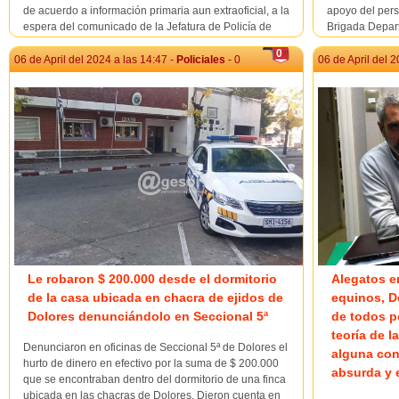
de acuerdo a información primaria aun extraoficial, a la
apoyo del pers
espera del comunicado de la Jefatura de Policía de
Brigada Depart
Soriano, ocurrieron sendos siniestros fatales de tránsito
de varios obje
0
en rutas nacionales dentro del departamento. En el
un hombre de 
06 de April del 2024 a las 14:47 -
Policiales
- 0
06 de April del 2
primer caso la víctima se trata de u...
penales, tras e
Le robaron $ 200.000 desde el dormitorio
Alegatos e
de la casa ubicada en chacra de ejidos de
equinos, D
Dolores denunciándolo en Seccional 5ª
de todos p
teoría de l
Denunciaron en oficinas de Seccional 5ª de Dolores el
alguna con
hurto de dinero en efectivo por la suma de $ 200.000
absurda y 
que se encontraban dentro del dormitorio de una finca
ubicada en las chacras de Dolores. Dieron cuenta en