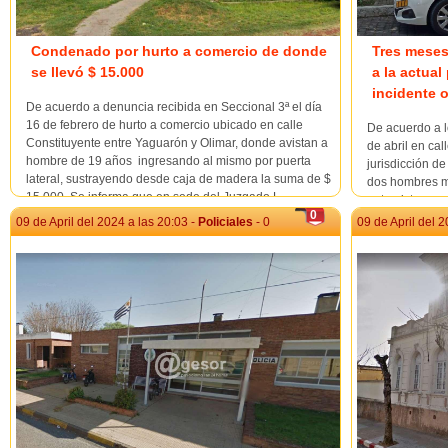
Condenado por hurto a comercio de donde
Tres meses
se llevó $ 15.000
a la actual
incidente o
De acuerdo a denuncia recibida en Seccional 3ª el día
16 de febrero de hurto a comercio ubicado en calle
De acuerdo a l
Constituyente entre Yaguarón y Olimar, donde avistan a
de abril en cal
hombre de 19 años ingresando al mismo por puerta
jurisdicción de
lateral, sustrayendo desde caja de madera la suma de $
dos hombres ma
15.000. Se informa que en sede del Juzgado L...
entrevistarse 
0
tratándose de 
09 de April del 2024 a las 20:03 -
Policiales
- 0
09 de April del 2