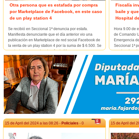
Otra persona que es estafada por compra
Fiscalía in
por Marketplace de Facebook, en este caso
baile y que
de un play station 4
Hospital d
Se recibió en Seccional 1ª denuncia por estafa.
Hora 9.00 de e
Manifiesta denunciante que el día anterior vio una
de Comando Uni
publicación en Marketplace de red social Facebook de
Emergencia de 
la venta de un play station 4 por la suma de $ 6.500. Se
Seccional 1ª po
contacta con usuario a través de Messenger y a
que hombre de
posteriori por Whatsapp concretando la compra por lo
atendido por le
que l...
0
15 de April del 2024 a las 08:26 -
Policiales
- 0
15 de April del 2