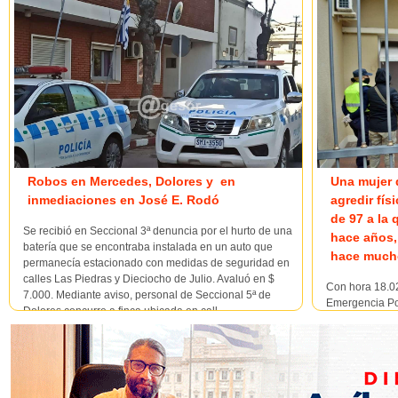
Robos en Mercedes, Dolores y en
Una mujer 
inmediaciones en José E. Rodó
agredir fís
de 97 a la
Se recibió en Seccional 3ª denuncia por el hurto de una
hace años,
batería que se encontraba instalada en un auto que
hace much
permanecía estacionado con medidas de seguridad en
calles Las Piedras y Dieciocho de Julio. Avaluó en $
Con hora 18.02
7.000. Mediante aviso, personal de Seccional 5ª de
Emergencia Pol
Dolores concurre a finca ubicada en call...
lesiones perso
Manuel de Cas
jurisdicción de
como víctima a