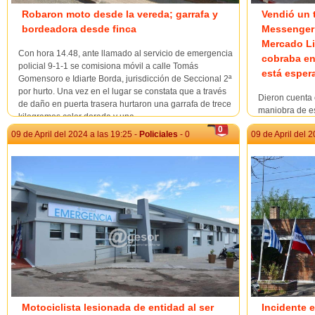
Robaron moto desde la vereda; garrafa y
Vendió un t
bordeadora desde finca
Messenger 
Mercado Lib
Con hora 14.48, ante llamado al servicio de emergencia
cobraba en 
policial 9-1-1 se comisiona móvil a calle Tomás
está esper
Gomensoro e Idiarte Borda, jurisdicción de Seccional 2ª
por hurto. Una vez en el lugar se constata que a través
Dieron cuenta 
de daño en puerta trasera hurtaron una garrafa de trece
maniobra de es
kilogramos color dorada y una...
para la venta 
0
09 de April del 2024 a las 19:25 -
Policiales
- 0
09 de April del 2
Iphone a $ 28.
por un usuario 
que publique el
Motociclista lesionada de entidad al ser
Incidente e