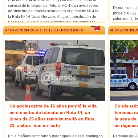
servicio de Emergencia Policial 9-1-1 dan aviso sobre
Dieron cuenta e
un siniestro de tránsito ocurrido en el kilómetro Nº 4 de
modelo XT 22, 
la Ruta Nº 14 “José Gervasio Artigas”, jurisdicción de
color verde, d
Seccional 3ª. En el lugar, personal policial establece
calle Sarandí 
como &...
0
Denunciaron en
07 de April del 2024 a las 12:03 -
Policiales
- 0
06 de April del 2
dinero, tres p
Un adolescente de 16 años perdió la vida
Condenado 
en siniestro de tránsito en Ruta 14, un
tenencia n
joven de 26 años también murió en Ruta
la pena de
21, ambos iban en moto
en régimen
En la mañana temprano y madrugada de este domingo y
Personal del Á