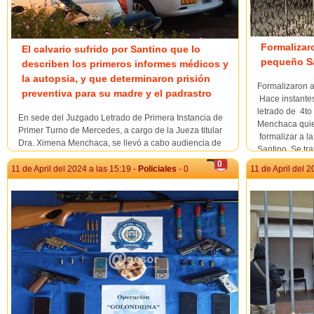
Formalizaro
El calvario sufrido por Santino que lo
pequeño S
describen los primeros informes médicos y
la autopsia, y que determinaron prisión
Formalizaron a
preventiva para su madre y el padrastro
Hace instantes
letrado de 4to
En sede del Juzgado Letrado de Primera Instancia de
Menchaca quien
Primer Turno de Mercedes, a cargo de la Jueza titular
formalizar a l
Dra. Ximena Menchaca, se llevó a cabo audiencia de
Santino. Se tra
formalización solicitada por la Fiscalía Departamental de
0
Mercedes de Primer Turno, representada en la ocasión
11 de April del 2024 a las 15:19 -
Policiales
- 0
11 de April del 2
por la titular subrogante de 2º Turno Fiscal D...