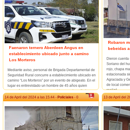
Robaron mo
Faenaron ternero Aberdeen Angus en
bebeidas a
establecimiento ubicado junto a camino
Dieron cuenta 
Los Morteros
Soriano del hu
rojo, chapa ma
Mediante aviso, personal de Brigada Departamental de
estacionada si
Seguridad Rural concurre a establecimiento ubicado en
Agraciada y Ge
camino “Los Morteros” por un evento de abigeato. En el
de local comer
lugar es entrevistado un hombre de 45 años quien
realizó...
expresó que tras realizar recorridas por el predio logra
0
constatar la faena de un ternero raza A...
14 de April del 2024 a las 15:44 -
Policiales
- 0
13 de April del 2