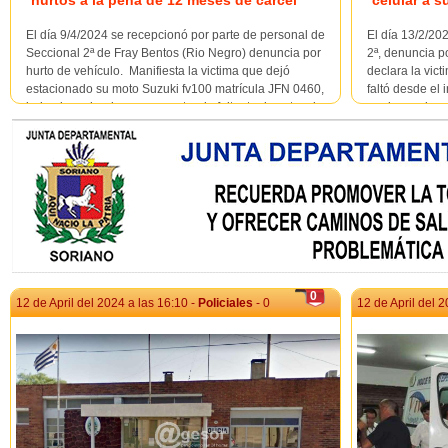
hurtos a la pena de 12 meses de cárcel
celular a s
El día 9/4/2024 se recepcionó por parte de personal de
El día 13/2/20
Seccional 2ª de Fray Bentos (Rio Negro) denuncia por
2ª, denuncia p
hurto de vehículo. Manifiesta la victima que dejó
declara la vic
estacionado su moto Suzuki fv100 matrícula JFN 0460,
faltó desde el
bajo el porche de su casa notando faltante de esta a la
por lo que la 
hora 17.00. Avalúa e...
de 35 años si t
0
12 de April del 2024 a las 16:10 -
Policiales
- 0
12 de April del 2