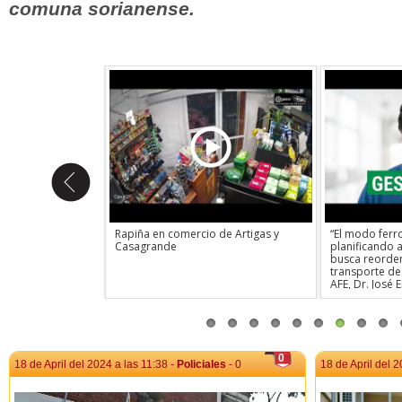
comuna sorianense.
uncionarios
Rapiña en comercio de Artigas y
“El modo ferro
obre el impacto
Casagrande
planificando
a de trabajadores
busca reorden
eclama potenciar la
transporte de 
omo brazo
AFE, Dr. José 
o.Exigen ingreso de
los avances 
tizar la calidad
Access, las in
Correo Uruguayo.
presupuestada
la estrategia 
patrimonio his
0
vandalismo.
18 de April del 2024 a las 11:38 -
Policiales
- 0
18 de April del 2