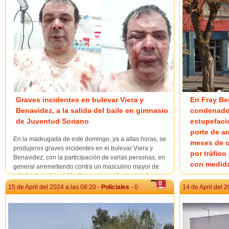
Graves incidentes en bulevar Viera y
En Fray Be
Benavidez, a la salida del baile en gimnasio
condenado 
de Juventud Soriano
estupefacie
porte de ar
En la madrugada de este domingo, ya a altas horas, se
meses de c
produjeros graves incidentes en el bulevar Viera y
por tráfico
Benavidez, con la participación de varias personas, en
con medida
general arremetiendo contra un masculino mayor de
edad, a la salida del baile que se realizaba en el
En sede del Ju
0
gimnasio de Juventud Soriano. La intervención de
15 de April del 2024 a las 08:20 -
Policiales
- 0
14 de April del 2
Tercer Turno d
algunas personas...
domingo audien
Departamental 
su titular Fisc
que el día 12 d