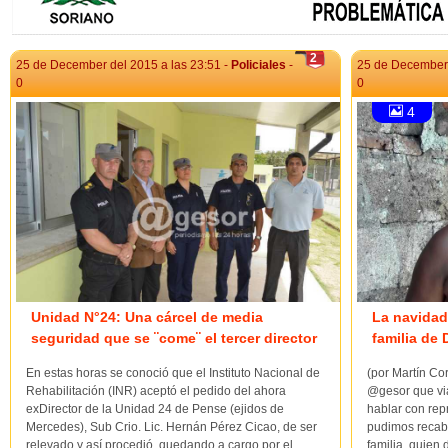
2
25 de December del 2015 a las 23:51 -
Policiales
-
25 de December 
0
0
4
Unidad N°24: Una cárcel de media
La navida
seguridad que se ¨come¨ el tercer director
familia de 
En estas horas se conoció que el Instituto Nacional de
(por Martín Co
Rehabilitación (INR) aceptó el pedido del ahora
@gesor que via
exDirector de la Unidad 24 de Pense (ejidos de
hablar con repr
Mercedes), Sub Crio. Lic. Hernán Pérez Cicao, de ser
pudimos recaba
relevado y así procedió, quedando a cargo por el
familia, quien 