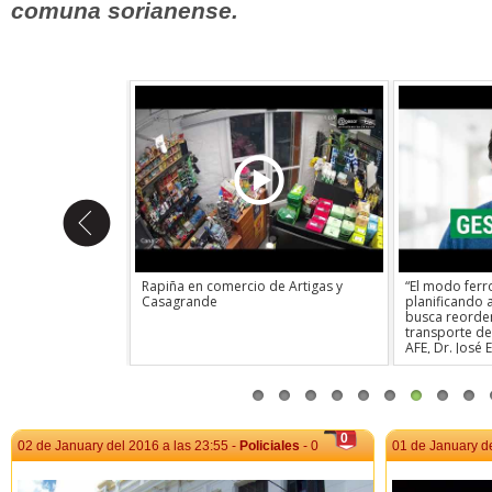
comuna sorianense.
uncionarios
Rapiña en comercio de Artigas y
“El modo ferro
obre el impacto
Casagrande
planificando
a de trabajadores
busca reorden
eclama potenciar la
transporte de 
omo brazo
AFE, Dr. José 
o.Exigen ingreso de
los avances 
tizar la calidad
Access, las in
Correo Uruguayo.
presupuestada
la estrategia 
patrimonio his
0
vandalismo.
02 de January del 2016 a las 23:55 -
Policiales
- 0
01 de January de