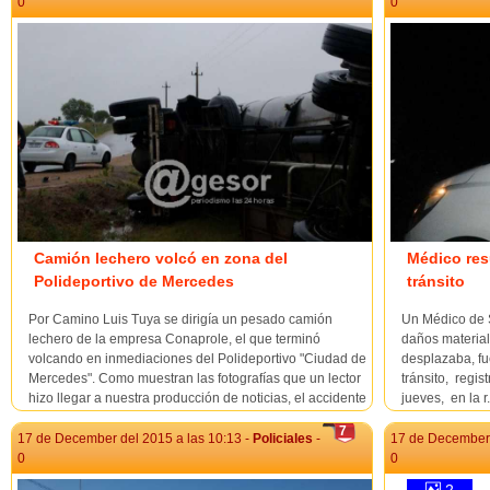
0
0
Camión lechero volcó en zona del
Médico res
Polideportivo de Mercedes
tránsito
Por Camino Luis Tuya se dirigía un pesado camión
Un Médico de S
lechero de la empresa Conaprole, el que terminó
daños material
volcando en inmediaciones del Polideportivo "Ciudad de
desplazaba, fu
Mercedes". Como muestran las fotografías que un lector
tránsito, regis
hizo llegar a nuestra producción de noticias, el accidente
jueves, en la r.
fue con características especta...
7
17 de December del 2015 a las 10:13 -
Policiales
-
17 de December 
0
0