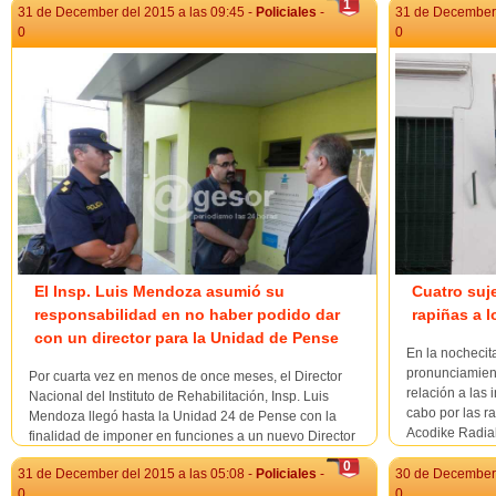
1
31 de December del 2015 a las 09:45 -
Policiales
-
31 de December 
0
0
El Insp. Luis Mendoza asumió su
Cuatro suj
responsabilidad en no haber podido dar
rapiñas a 
con un director para la Unidad de Pense
En la nochecit
pronunciamient
Por cuarta vez en menos de once meses, el Director
relación a las
Nacional del Instituto de Rehabilitación, Insp. Luis
cabo por las ra
Mendoza llegó hasta la Unidad 24 de Pense con la
Acodike Radia
finalidad de imponer en funciones a un nuevo Director
llevaron 13.000
del centro de reclusión y rehabilitación, esta vez el Tte.
0
31 de December del 2015 a las 05:08 -
Policiales
-
30 de December 
1° Luis Eduardo Rosas, integrante de la Guardia R...
0
0