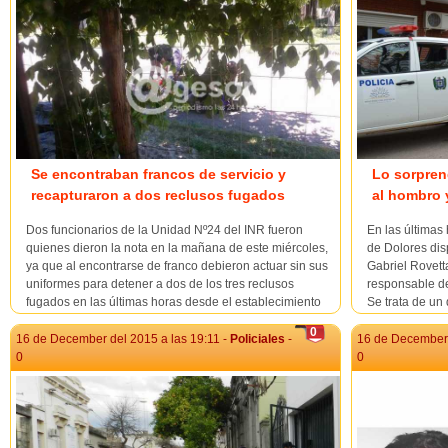
Se encontraban francos de servicio y
Lo sorpre
recapturaron a dos reclusos fugados
al hombro 
Dos funcionarios de la Unidad Nº24 del INR fueron
En las últimas
quienes dieron la nota en la mañana de este miércoles,
de Dolores dis
ya que al encontrarse de franco debieron actuar sin sus
Gabriel Rovett
uniformes para detener a dos de los tres reclusos
responsable de
fugados en las últimas horas desde el establecimiento
Se trata de un
carcelario de Pense. Las actuaciones para ...
procesos penale
0
16 de December del 2015 a las 19:11 -
Policiales
-
16 de December 
0
0