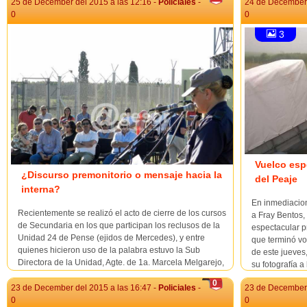
l...
25 de December del 2015 a las 12:16 -
Policiales
-
24 de December 
0
0
3
Vuelco espe
¿Discurso premonitorio o mensaje hacia la
del Peaje
interna?
En inmediacion
Recientemente se realizó el acto de cierre de los cursos
a Fray Bentos, 
de Secundaria en los que participan los reclusos de la
espectacular pr
Unidad 24 de Pense (ejidos de Mercedes), y entre
que terminó vo
quienes hicieron uso de la palabra estuvo la Sub
de este jueves
Directora de la Unidad, Agte. de 1a. Marcela Melgarejo,
su fotografía a 
quien en parte de su exposición brindó un discurso
0
considera...
23 de December del 2015 a las 16:47 -
Policiales
-
23 de December 
0
0