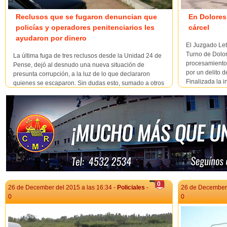
Reclusos que se fugaron denuncian que
En Dolores
policías y operadores penitenciarios les
cárcel
ayudaron por dinero
El Juzgado Le
Turno de Dolor
La última fuga de tres reclusos desde la Unidad 24 de
procesamiento 
Pense, dejó al desnudo una nueva situación de
por un delito 
presunta corrupción, a la luz de lo que declararon
Finalizada la i
quienes se escaparon. Sin dudas esto, sumado a otros
devolución baj
hechos determinaron que el Sub Crio. Hernán Pérez
recupera...
que llevaba 50 días al frente de la ...
0
26 de December del 2015 a las 16:34 -
Policiales
-
26 de December 
0
0