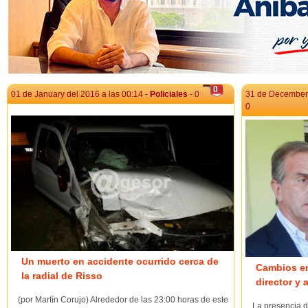
0
01 de January del 2016 a las 00:14 -
Policiales
- 0
31 de December 
0
Un muerto en accidente ocurrido cerca de
Cambios en
la radial de Risso
director y
(por Martín Corujo) Alrededor de las 23:00 horas de este
La presencia de