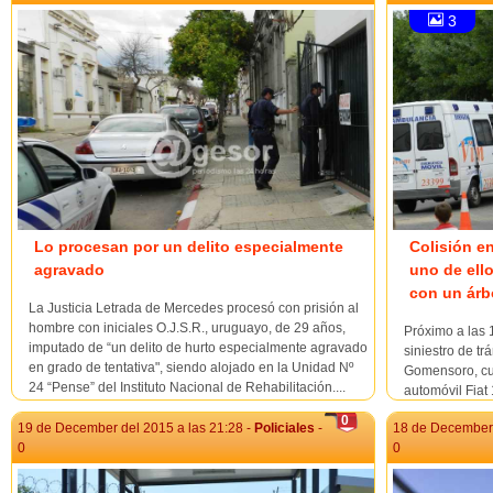
3
Lo procesan por un delito especialmente
Colisión e
agravado
uno de ell
con un árb
La Justicia Letrada de Mercedes procesó con prisión al
hombre con iniciales O.J.S.R., uruguayo, de 29 años,
Próximo a las 
imputado de “un delito de hurto especialmente agravado
siniestro de tr
en grado de tentativa", siendo alojado en la Unidad Nº
Gomensoro, cua
24 “Pense” del Instituto Nacional de Rehabilitación....
automóvil Fiat
pareja mayor d
0
19 de December del 2015 a las 21:28 -
Policiales
-
18 de December 
Chevette KMA 
0
0