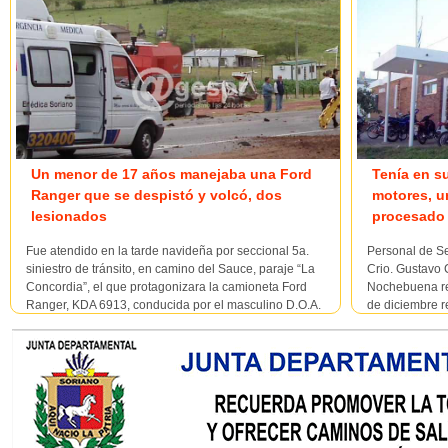
Un menor de 17 años manejaba una Ford
Tenía en s
Ranger que se despistó y volcó, dos
motores, u
lesionados
procesado 
Fue atendido en la tarde navideña por seccional 5a.
Personal de Se
siniestro de tránsito, en camino del Sauce, paraje “La
Crio. Gustavo C
Concordia”, el que protagonizara la camioneta Ford
Nochebuena rel
Ranger, KDA 6913, conducida por el masculino D.O.A.
de diciembre re
de 17 años, llevando como acompañante a C.D.A.F.
Ayuí al medio
masculino, de 49 años, establecién...
celebrando. en