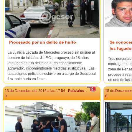
Procesado por un delito de hurto
Se conocen
los fugado
La Justicia Letrada de Mercedes procesó sin prisión al
hombre de iniciales J.L.F.C., uruguayo, de 18 años,
Tres personas 
imputado de “un delito de hurto especialmente
madrugada de h
agravado”, imponiéndosele medidas sustitutivas. Las
zona de Pense
actuaciones policiales estuvieron a cargo de Seccional
procede a reali
1ra. ante hurto en finca...
en una de las 
Ricardo Danie
0
procesado por u
15 de December del 2015 a las 17:54 -
Policiales
-
15 de December 
0
0