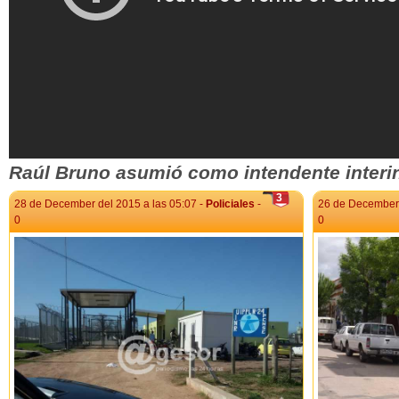
Raúl Bruno asumió como intendente interi
3
28 de December del 2015 a las 05:07 -
Policiales
-
26 de December 
0
0