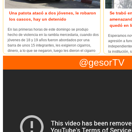
Una patota atacó a dos jóvenes, le robaron
Se trabó en
los cascos, hay un detenido
amenazando
quedó en l
En las primeras horas de este domingo se produjo
hecho de violencia en la rambla mercedaria, cuando dos
Esperamos nove
jóvenes de 18 y 19 años fueron abordados por una
agresión a func
barra de unos 15 integrantes, les exigieron cigarros,
independientem
dinero, a lo que se negaron, luego les dieron el cigarro
la institución
que estaban fumando, los empezaron a insultar y
Jefatura de Po
@gesorTV
cuando les iba a pega...
haberse inform