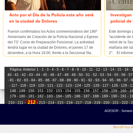
Acto por el Día de la Policía este año será
Investigan
en la ciudad de Dolores
policial d
Fueron confirmados los Actos conmemorativos del 186º
Este domingo 
Aniversario de Creación de la Policía Nacional y Egreso
"accidente de t
del 73° Curso de Preparación Funcional. La actividad
móvil de la Se
tendrá lugar en la ciudad de Dolores, el jueves 17 de
mañana del sáb
diciembre, a la Hora 18.00, frente a la Seccional 5ta.
2". El informe
Ho...
Página:
Anterior
1 -
2 -
3 -
4 -
5 -
6 -
7 -
8 -
9 -
10 -
11 -
12 -
13 -
14 -
15 -
16 -
1
40 -
41 -
42 -
43 -
44 -
45 -
46 -
47 -
48 -
49 -
50 -
51 -
52 -
53 -
54 -
55 -
56 -
57 
-
81 -
82 -
83 -
84 -
85 -
86 -
87 -
88 -
89 -
90 -
91 -
92 -
93 -
94 -
95 -
96 -
97 -
9
-
117 -
118 -
119 -
120 -
121 -
122 -
123 -
124 -
125 -
126 -
127 -
128 -
129 -
13
148 -
149 -
150 -
151 -
152 -
153 -
154 -
155 -
156 -
157 -
158 -
159 -
160 -
16
179 -
180 -
181 -
182 -
183 -
184 -
185 -
186 -
187 -
188 -
189 -
190 -
191 -
19
212
210 -
211 -
-
213 -
214 -
215 -
216 -
217 -
218 -
219 -
220 -
221 -
222 -
2
241 -
242 -
243 -
244 -
245 -
246 -
247 -
248 -
249 -
250 -
251 -
252 -
253 -
25
AGESOR - Soriano -
WordPress A