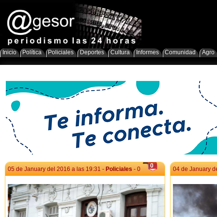
Inicio
Política
Policiales
Deportes
Cultura
Informes
Comunidad
Agro
0
05 de January del 2016 a las 19:31 -
Policiales
- 0
04 de January de