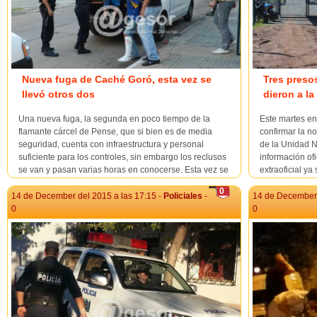
Nueva fuga de Caché Goró, esta vez se
Tres preso
llevó otros dos
dieron a la
Una nueva fuga, la segunda en poco tiempo de la
Este martes e
flamante cárcel de Pense, que si bien es de media
confirmar la no
seguridad, cuenta con infraestructura y personal
de la Unidad 
suficiente para los controles, sin embargo los reclusos
información of
se van y pasan varias horas en conocerse. Esta vez se
extraoficial ya
trata de reclusos con cierto grado de peligrosidad, por
a la espera de 
0
un lado Ricardo Dan...
14 de December del 2015 a las 17:15 -
Policiales
-
14 de December 
0
0