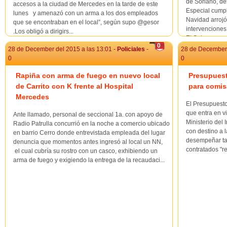
de Soriano, de
accesos a la ciudad de Mercedes en la tarde de este
Especial cump
lunes y amenazó con un arma a los dos empleados
Navidad arrojó
que se encontraban en el local”, según supo @gesor
intervenciones
.Los obligó a dirigirs...
El Sub ...
0
28 de December del 2015 a las 13:01 -
Policiales
-
28 de December 
0
0
Rapiña con arma de fuego en nuevo local
Presupuesto
de Carrito con K frente al Hospital
para comis
Mercedes
El Presupuest
que entra en vi
Ante llamado, personal de seccional 1a. con apoyo de
Ministerio del 
Radio Patrulla concurrió en la noche a comercio ubicado
con destino a 
en barrio Cerro donde entrevistada empleada del lugar
desempeñar tar
denuncia que momentos antes ingresó al local un NN,
contratados "r
el cual cubría su rostro con un casco, exhibiendo un
arma de fuego y exigiendo la entrega de la recaudaci...