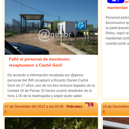
2
Recapturar
mantenían
Personal polic
funcionarios q
la participació
Pérez, logró r
mantenían pró
cuando junto a
Falló el personal de monitoreo;
recapturaron a Caché Goró
De acuerdo a información recabada por @gesor,
personal del INR recapturó a Ricardo Daniel Caché
Goró de 27 años, uno de los tres reclusos fugados de la
Unidad 24 de Pense. El hecho ocurrió alrededor de la
hora 1.00 de la madrugada y según pudo saber
@gesor...
1
17 de December del 2015 a las 05:05 -
Policiales
-
16 de December 
0
0