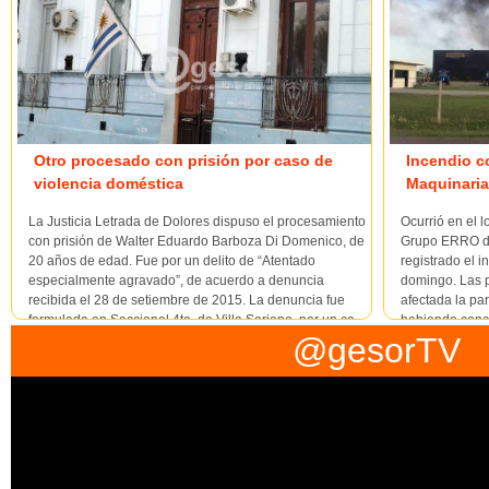
Otro procesado con prisión por caso de
Incendio c
violencia doméstica
Maquinaria
La Justicia Letrada de Dolores dispuso el procesamiento
Ocurrió en el 
con prisión de Walter Eduardo Barboza Di Domenico, de
Grupo ERRO de
20 años de edad. Fue por un delito de “Atentado
registrado el 
especialmente agravado”, de acuerdo a denuncia
domingo. Las p
recibida el 28 de setiembre de 2015. La denuncia fue
afectada la pa
formulada en Seccional 4ta. de Villa Soriano, por un ca...
habiendo concu
@gesorTV
Mer...