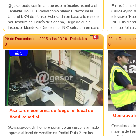
@gesor pudo confirmar que este miércoles asumirá el
En las últimas 
Teniente 1ro. Luis Rosas como nuevo Director de la
Carlos Ayuto, 
Unidad Nº24 de Pense. Esto se da en base a lo resuelto
televisivo "Nu
por Jefatura de Policía de Soriano, luego de que el
INR Luis Mendo
Inspector Mendoza (Director del INR) solicitara en pase
de que Jefatur
a comisión a un Oficial de la Jefatura de Polic&...
para que se ha
0
29 de December del 2015 a las 13:18 -
Policiales
-
28 de December 
0
0
3
Asaltaron con arma de fuego, el local de
Operativo 
Acodike radial
Consultadas l
(Actualizado). Un hombre portando un casco y armado
materia de trá
ingresó al local de Acodike en Radial Ruta 2 en los