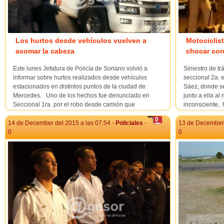
Los hurtos desde vehículos vuelven a
Motociclist
asomar la cabeza
chocar co
Este lunes Jefatura de Policía de Soriano volvió a
Siniestro de t
informar sobre hurtos realizados desde vehículos
seccional 2a. 
estacionados en distintos puntos de la ciudad de
Sáez, donde s
Mercedes. Uno de los hechos fue denunciado en
junto a ella a
Seccional 1ra. por el robo desde camión que
inconsciente, 
permanecía estacionado en zona céntrica de ...
de seguridad. 
0
14 de December del 2015 a las 07:54 -
Policiales
-
13 de December 
0
0