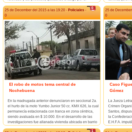
momento el Sub Director Sgto. 1° Daniel P&...
lamentable epi
0
25 de December del 2015 a las 19:20 -
Policiales
-
25 de December 
0
0
El robo de motos tema central de
Caso Figue
Nochebuena
Gómez
En la madrugada anterior denunciaron en seccional 2a.
La Jueza Letra
el hurto de la moto Yumbo Junior 50 cc. KMX 626, la cual
Crimen Organiz
permanecía estacionada con tranca en zona céntrica,
Santos, dispus
siendo avaluada en $ 10.000. En el desarrollo de las
la Confederac
investigaciones fue allanada vivienda ubicada en barrio
E.H.F.A. imput
Ayuí de Mercedes, desde donde se incauta el motor de
reiteración rea
1