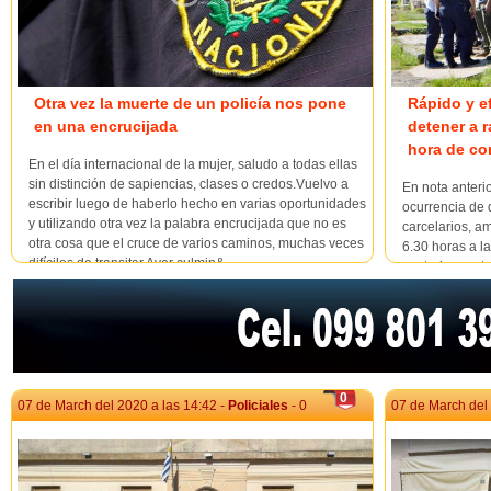
Otra vez la muerte de un policía nos pone
Rápido y ef
en una encrucijada
detener a 
hora de com
En el día internacional de la mujer, saludo a todas ellas
sin distinción de sapiencias, clases o credos.Vuelvo a
En nota anter
escribir luego de haberlo hecho en varias oportunidades
ocurrencia de 
y utilizando otra vez la palabra encrucijada que no es
carcelarios, a
otra cosa que el cruce de varios caminos, muchas veces
6.30 horas a la
difíciles de transitar.Ayer culmin&...
posteriorment
Gómez y Rodó
cort...
0
07 de March del 2020 a las 14:42 -
Policiales
- 0
07 de March del 