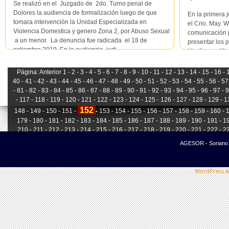
Se realizó en el Juzgado de 2do. Turno penal de
Dolores la audiencia de formalización luego de que
En la primera 
tomara intervención la Unidad Especializada en
el Crio. May. W
Violencia Domestica y genero Zona 2, por Abuso Sexual
comunicación p
a un menor. La denuncia fue radicada el 18 de
presentar los p
setiembre 2019. En la audiencia judi...
Martínez ratifi
siendo el Crio.
Página:
Anterior
1 -
2 -
3 -
4 -
5 -
6 -
7 -
8 -
9 -
10 -
11 -
12 -
13 -
14 -
15 -
16 -
1
40 -
41 -
42 -
43 -
44 -
45 -
46 -
47 -
48 -
49 -
50 -
51 -
52 -
53 -
54 -
55 -
56 -
57 
-
81 -
82 -
83 -
84 -
85 -
86 -
87 -
88 -
89 -
90 -
91 -
92 -
93 -
94 -
95 -
96 -
97 -
9
-
117 -
118 -
119 -
120 -
121 -
122 -
123 -
124 -
125 -
126 -
127 -
128 -
129 -
13
152
148 -
149 -
150 -
151 -
-
153 -
154 -
155 -
156 -
157 -
158 -
159 -
160 -
1
179 -
180 -
181 -
182 -
183 -
184 -
185 -
186 -
187 -
188 -
189 -
190 -
191 -
19
210 -
211 -
212 -
213 -
214 -
215 -
216 -
217 -
218 -
219 -
220 -
221 -
222 -
22
241 -
242 -
243 -
244 -
245 -
246 -
247 -
248 -
249 -
250 -
251 -
252 -
253 -
25
AGESOR - Soriano -
WordPress A