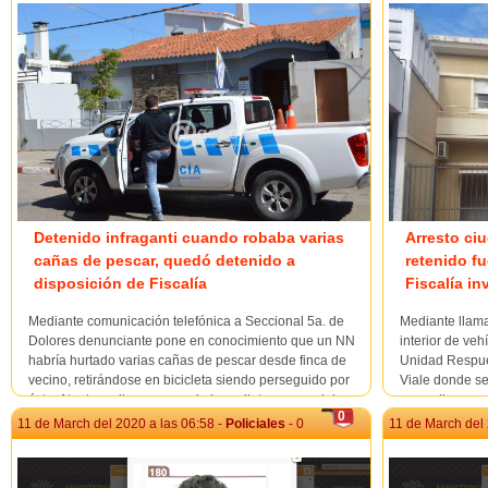
Detenido infraganti cuando robaba varias
Arresto ci
cañas de pescar, quedó detenido a
retenido fu
disposición de Fiscalía
Fiscalía i
Mediante comunicación telefónica a Seccional 5a. de
Mediante llama
Dolores denunciante pone en conocimiento que un NN
interior de veh
habría hurtado varias cañas de pescar desde finca de
Unidad Respues
vecino, retirándose en bicicleta siendo perseguido por
Viale donde se
éste. Atento a ello concurre de inmediato personal de
masculino que 
0
seccional de mención interceptand...
vehículo, sien
11 de March del 2020 a las 06:58 -
Policiales
- 0
11 de March del 