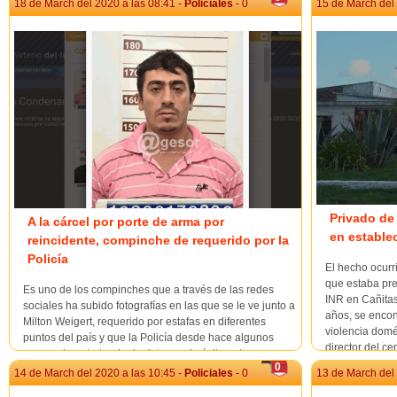
marzo.La decisión se enmarca en la gestión periódica
18 de March del 2020 a las 08:41 -
Policiales
- 0
15 de March del 
co...
habitual que l...
Privado de 
A la cárcel por porte de arma por
en estable
reincidente, compinche de requerido por la
Policía
El hecho ocurr
que estaba pre
Es uno de los compinches que a través de las redes
INR en Cañita
sociales ha subido fotografías en las que se le ve junto a
años, se encon
Milton Weigert, requerido por estafas en diferentes
violencia domés
puntos del país y que la Policía desde hace algunos
director del cen
meses viene tratando de detener sin éxito, primero
0
porque se había ausentado del paí...
14 de March del 2020 a las 10:45 -
Policiales
- 0
13 de March del 