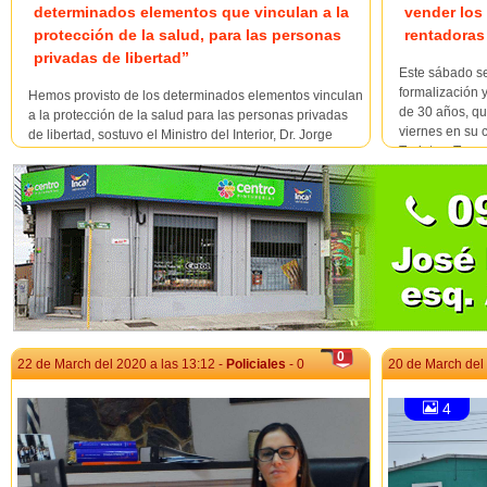
determinados elementos que vinculan a la
vender los
protección de la salud, para las personas
rentadoras
privadas de libertad”
Este sábado se
formalización 
Hemos provisto de los determinados elementos vinculan
de 30 años, qu
a la protección de la salud para las personas privadas
viernes en su 
de libertad, sostuvo el Ministro del Interior, Dr. Jorge
Treinta y Tres
Larrañaga.Las declaraciones del jerarca, se enmarcan
requerido por pa
en una rueda de prensa, celebrada en la tarde de este
sábado en Jefatura de Policía de Soriano...
0
22 de March del 2020 a las 13:12 -
Policiales
- 0
20 de March del 
4