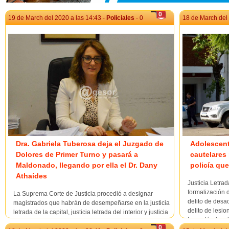
0
19 de March del 2020 a las 14:43 -
Policiales
- 0
18 de March del 
Dra. Gabriela Tuberosa deja el Juzgado de
Adolescent
Dolores de Primer Turno y pasará a
cautelares 
Maldonado, llegando por ella el Dr. Dany
policía que
Athaídes
Justicia Letra
formalización d
La Suprema Corte de Justicia procedió a designar
delito de desa
magistrados que habrán de desempeñarse en la justicia
delito de lesi
letrada de la capital, justicia letrada del interior y justicia
Imponiéndosele
de paz, quienes asumirán su cargo el próximo 23 de
0
cargo de la fis