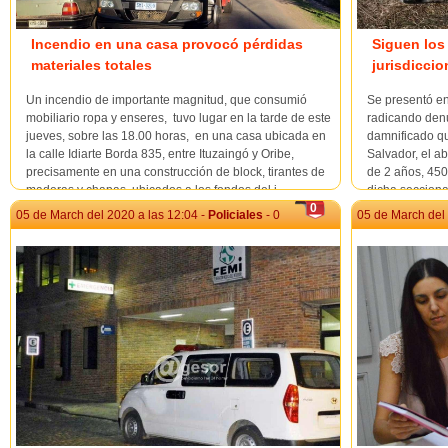
Incendio en una casa provocó pérdidas
Siguen los
materiales totales
jurisdiccio
Un incendio de importante magnitud, que consumió
Se presentó en
mobiliario ropa y enseres, tuvo lugar en la tarde de este
radicando denu
jueves, sobre las 18.00 horas, en una casa ubicada en
damnificado qu
la calle Idiarte Borda 835, entre Ituzaingó y Oribe,
Salvador, el a
precisamente en una construcción de block, tirantes de
de 2 años, 450 
maderas y chapas, ubicados a los fondos del i...
dicha secciona
0
05 de March del 2020 a las 12:04 -
Policiales
- 0
05 de March del 