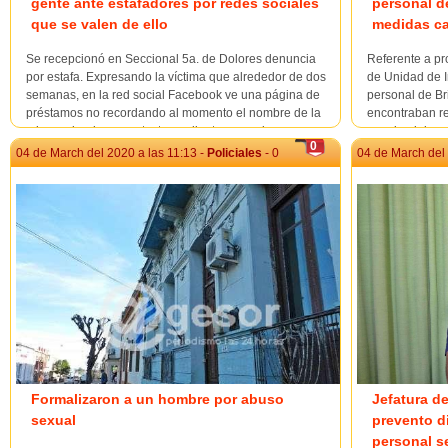
gente ante estafadores por redes sociales
personal d
que se valen de ello
medidas ca
Se recepcionó en Seccional 5a. de Dolores denuncia
Referente a pr
por estafa. Expresando la víctima que alrededor de dos
de Unidad de I
semanas, en la red social Facebook ve una página de
personal de Br
préstamos no recordando al momento el nombre de la
encontraban re
misma, donde se contacta mediante mensajes,
quecirculaba a
0
ofreciéndole de inmediato la suma de $ 200.000,
rambla costane
04 de March del 2020 a las 11:13 -
Policiales
- 0
04 de March del 
solicitando...
e...
Formalizaron a un hombre por abuso
Jefatura de
sexual
prevento d
personal s