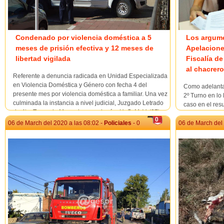
Condenado por violencia doméstica a 5
Los argume
meses de prisión efectiva y 12 meses de
Apelacione
libertad vigilada
Fiscalía de
al chacrero
Referente a denuncia radicada en Unidad Especializada
en Violencia Doméstica y Género con fecha 4 del
Como adelanta
presente mes por violencia doméstica a familiar. Una vez
2º Turno en lo 
culminada la instancia a nivel judicial, Juzgado Letrado
caso en el res
de 4to. Turno de Mercedes, condenó a H. G. M. V. (27),
electrocutado 
0
como autor penalmente responsable de “un d...
establecimiento
06 de March del 2020 a las 08:02 -
Policiales
- 0
06 de March del 
parte del titula