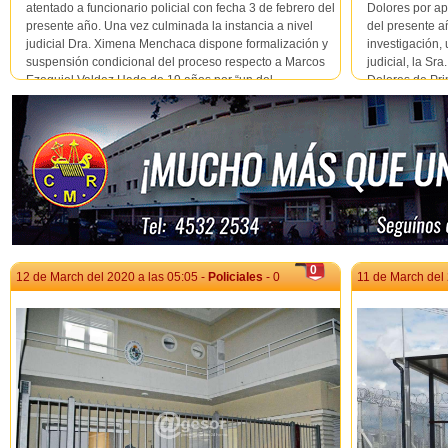
atentado a funcionario policial con fecha 3 de febrero del
Dolores por ap
presente año. Una vez culminada la instancia a nivel
del presente a
judicial Dra. Ximena Menchaca dispone formalización y
investigación, 
suspensión condicional del proceso respecto a Marcos
judicial, la Sr
Ezequiel Valdez Hado de 19 años por “un del...
Dolores de Pri
condenó ...
0
12 de March del 2020 a las 05:05 -
Policiales
- 0
11 de March del 