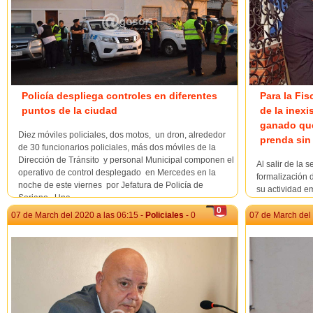
Policía despliega controles en diferentes
Para la Fis
puntos de la ciudad
de la inexi
ganado que
Diez móviles policiales, dos motos, un dron, alrededor
prenda sin
de 30 funcionarios policiales, más dos móviles de la
Dirección de Tránsito y personal Municipal componen el
Al salir de la s
operativo de control desplegado en Mercedes en la
formalización 
noche de este viernes por Jefatura de Policía de
su actividad e
Soriano. Una ...
de haber vend
0
prendado, actu
07 de March del 2020 a las 06:15 -
Policiales
- 0
07 de March del 
Adscripta de Pr
a lo...