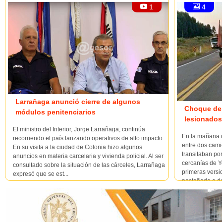
1
4
Larrañaga anunció cierre de algunos
Choque de 
módulos penitenciarios
lesionados
El ministro del Interior, Jorge Larrañaga, continúa
En la mañana d
recorriendo el país lanzando operativos de alto impacto.
entre dos cami
En su visita a la ciudad de Colonia hizo algunos
transitaban por
anuncios en materia carcelaria y vivienda policial. Al ser
cercanías de Y
consultado sobre la situación de las cárceles, Larrañaga
primeras versi
expresó que se est...
pestañado o d
que e...