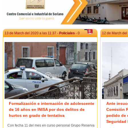
0
13 de March del 2020 a las 11:37 -
Policiales
- 0
12 de March del 
Formalización e internación de adolescente
Ante insuc
de 16 años en INISA por dos delitos de
Comisión R
hurtos en grado de tentativa
pedido de 
Seguridad 
Con fecha 11 del mes en curso personal Grupo Reserva