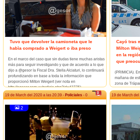
Tuvo que devolver la camioneta que le
Cayó tras 
habìa comprado a Weigert o iba preso
Milton Wei
en la regió
En el marco del caso que sin dudas tiene muchas aristas
que preocu
más para seguir investigando y que de acuerdo a lo que
dijo a @gesor la Fiscal Dra. Stella Alciaturi, lo continuará
(PRIMICIA). En
profundizando en base a toda la información que
mañana de este 
proporcionó Milton Weigert (ver nota en
zona de Trápan
http://agesor.com.uy/noticia.php?id=43775)...
más buscado en
0
siendo buscado
19 de March del 2020 a las 20:39 -
Policiales
- 0
19 de March del 
vez se encuentr
2