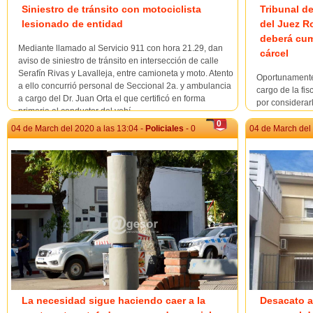
Siniestro de tránsito con motociclista
Tribunal d
lesionado de entidad
del Juez R
deberá cump
Mediante llamado al Servicio 911 con hora 21.29, dan
cárcel
aviso de siniestro de tránsito en intersección de calle
Serafín Rivas y Lavalleja, entre camioneta y moto. Atento
Oportunamente 
a ello concurrió personal de Seccional 2a. y ambulancia
cargo de la fi
a cargo del Dr. Juan Orta el que certificó en forma
por considerarl
primaria al conductor del vehí...
de dolo eventu
0
de un adolesce
04 de March del 2020 a las 13:04 -
Policiales
- 0
04 de March del 
electrocutado t
La necesidad sigue haciendo caer a la
Desacato a 