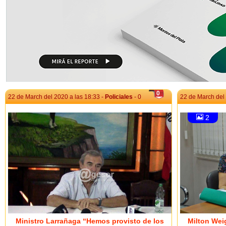
0
22 de March del 2020 a las 18:33 -
Policiales
- 0
22 de March del 
2
Ministro Larrañaga “Hemos provisto de los
Milton Weig