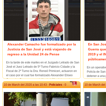
Alexander Camacho fue formalizado por la
En San Jos
Justicia de San José y está viajando de
Guerra que
regreso a la Unidad 24 de Pense
2019 y el 
públicame
En la tarde de este martes en el Juzgado Letrado de San
José el Juez Letrado de 5º Turno Fabricio Cidade y la
En un operativ
Fiscal de 2º Turno la Dra. Reneé Primiceri, actuaron en
Policía de San
el caso por el cual fue formalizado Alexander Eliseo
detener a una
Camacho Guerra por un delito de tráfico interno de arma
que era alguie
0
tras hallársele uno en la noche en...
que se encont
10 de March del 2020 a las 10:43 -
Policiales
- 0
10 de March del 
Pense en ejido