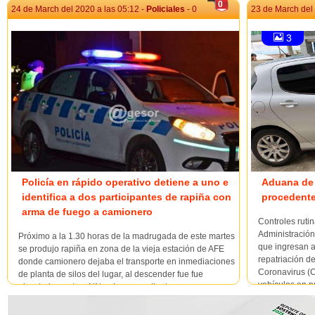
0
24 de March del 2020 a las 05:12 -
Policiales
- 0
23 de March del 
3
Policía en rápido operativo detiene a uno e
Aduana de 
identifica a dos participantes de rapiña con
procedente
arma de fuego a camionero
Controles rutin
Administración
Próximo a la 1.30 horas de la madrugada de este martes
que ingresan a
se produjo rapiña en zona de la vieja estación de AFE
repatriación d
donde camionero dejaba el transporte en inmediaciones
Coronavirus (C
de planta de silos del lugar, al descender fue fue
vehículos en pr
abordado por tres NN quienes mediante amenazas con
arma de fuego que portaba uno de ellos, le llevan un
termo St...