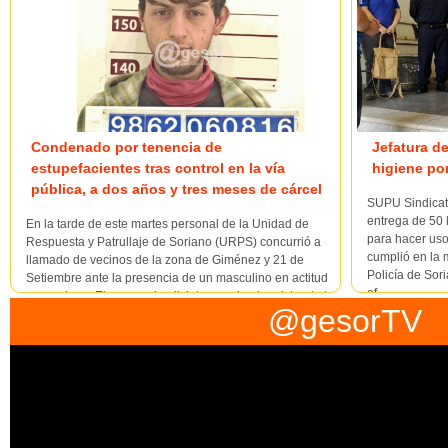
Condenado por tenencia de
Jefatura de
estupefacientes tras control en la vía
higiene por
pública, a dos años y tres meses de cárcel
SUPU Sindicato
entrega de 50 l
En la tarde de este martes personal de la Unidad de
para hacer uso
Respuesta y Patrullaje de Soriano (URPS) concurrió a
cumplió en la 
llamado de vecinos de la zona de Giménez y 21 de
Policía de Sori
Setiembre ante la presencia de un masculino en actitud
af...
sospechosa.El personal policial procede al registro de la
@gesorTV
persona en cuestión y al control se le encuentra envo...