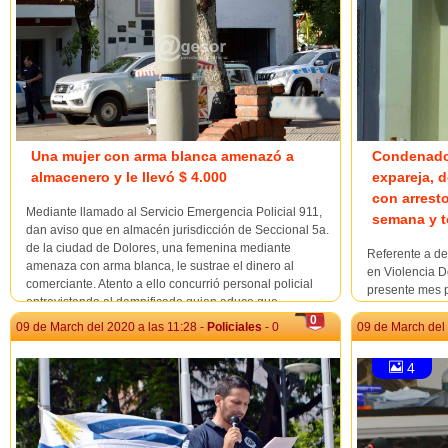
Una mujer con arma blanca amenazó a
Condenado 
almacenero y le llevó $ 4.000
expareja, d
con arresto
Mediante llamado al Servicio Emergencia Policial 911,
semana y t
dan aviso que en almacén jurisdicción de Seccional 5a.
de la ciudad de Dolores, una femenina mediante
Referente a d
amenaza con arma blanca, le sustrae el dinero al
en Violencia D
comerciante. Atento a ello concurrió personal policial
presente mes p
entrevistando al damnificado quien aduce que
vez culminada 
momentos antes ingres...
0
masculino L.B
09 de March del 2020 a las 11:28 -
Policiales
- 0
09 de March del 
“un delito de 
4