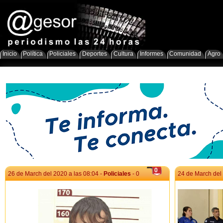
Inicio
Política
Policiales
Deportes
Cultura
Informes
Comunidad
Agro
0
26 de March del 2020 a las 08:04 -
Policiales
- 0
24 de March del 