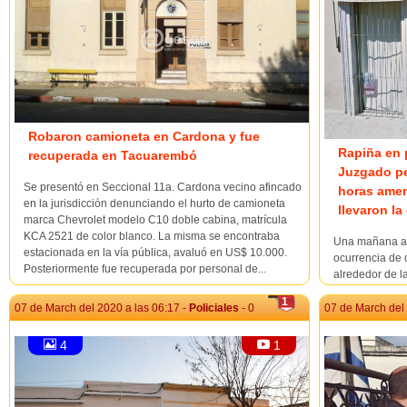
Robaron camioneta en Cardona y fue
Rapiña en 
recuperada en Tacuarembó
Juzgado pe
Se presentó en Seccional 11a. Cardona vecino afincado
horas amen
en la jurisdicción denunciando el hurto de camioneta
llevaron la
marca Chevrolet modelo C10 doble cabina, matrícula
KCA 2521 de color blanco. La misma se encontraba
Una mañana ag
estacionada en la vía pública, avaluó en US$ 10.000.
ocurrencia de 
Posteriormente fue recuperada por personal de...
alrededor de l
abordada por 
1
(que podría ha
07 de March del 2020 a las 06:17 -
Policiales
- 0
07 de March del 
carcelario) fu
Y alrededo...
4
1