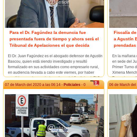
Para el Dr. Fagúndez la denuncia fue
Fiscalía de
presentada fuera de tiempo y ahora será el
a Agustín 
Tribunal de Apelaciones el que decida
prendadas
El Dr. Juan Fagúndez es el abogado defensor de Agustín
En la mañana d
Bascou, quien está siendo investigado y resultó
en sede del Ju
formalizado en sus actividades como empresario rural,
Primer Turno d
en audiencia llevada a cabo este viernes, por haber
Ximena Menchac
vendido ganado prendado en favor del Scotiabank.El Dr.
Turuani, a ped
0
Fagúndez se refirió a lo sucedido e...
Mercedes, repr
07 de March del 2020 a las 06:14 -
Policiales
- 0
06 de March del 
Chargoñia y...