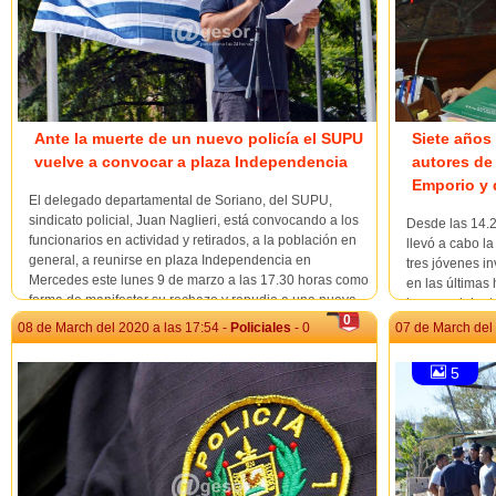
Ante la muerte de un nuevo policía el SUPU
Siete años 
vuelve a convocar a plaza Independencia
autores de
Emporio y 
El delegado departamental de Soriano, del SUPU,
sindicato policial, Juan Naglieri, está convocando a los
Desde las 14.2
funcionarios en actividad y retirados, a la población en
llevó a cabo l
general, a reunirse en plaza Independencia en
tres jóvenes i
Mercedes este lunes 9 de marzo a las 17.30 horas como
en las últimas
forma de manifestar su rechazo y repudio a una nueva
lo que adelant
muerte violenta de...
0
solitada por...
08 de March del 2020 a las 17:54 -
Policiales
- 0
07 de March del 
5