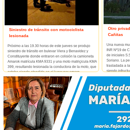
Otro privad
Siniestro de tránsito con motociclista
Cañitas
lesionada
Una nueva muer
Próximo a las 19.30 horas de este jueves se produjo
INR Nº19 de Ca
siniestro de tránsito en bulevar Viera y Benavidez y
de iniciales S
Constituyente donde entraron en colisión la camioneta
Soriano. La pe
Amarok matrícula KMA 9331 y una moto matriçicula KMA
trasladada a l
399, resultando lesionada la conductora de la moto, que
siendo infructu
estaba siendo atendida en el lugar por emerg...