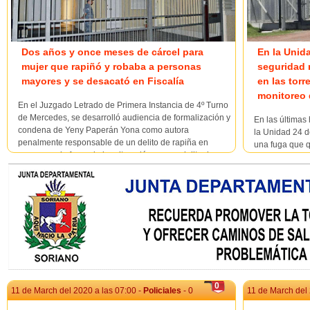
Dos años y once meses de cárcel para
En la Unid
mujer que rapiñó y robaba a personas
seguridad 
mayores y se desacató en Fiscalía
en las torr
monitoreo 
En el Juzgado Letrado de Primera Instancia de 4º Turno
de Mercedes, se desarrolló audiencia de formalización y
En las últimas
condena de Yeny Paperán Yona como autora
la Unidad 24 
penalmente responsable de un delito de rapiña en
una fuga que q
concurrencia fuera de la reiteración con un delito de
monitoreo, sin
lesiones personales, un delito de desacato especialm...
informamos por
administrativas
que ...
0
11 de March del 2020 a las 07:00 -
Policiales
- 0
11 de March del 