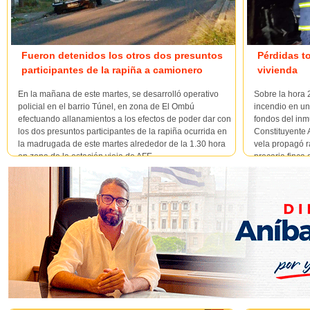
Fueron detenidos los otros dos presuntos
Pérdidas to
participantes de la rapiña a camionero
vivienda
En la mañana de este martes, se desarrolló operativo
Sobre la hora 
policial en el barrio Túnel, en zona de El Ombú
incendio en un
efectuando allanamientos a los efectos de poder dar con
fondos del inm
los dos presuntos participantes de la rapiña ocurrida en
Constituyente
la madrugada de este martes alrededor de la 1.30 hora
vela propagó r
en zona de la estación vieja de AFE -...
precaria finca
se encont...