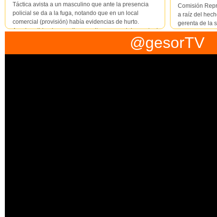
Táctica avista a un masculino que ante la presencia
Comisión Repr
policial se da a la fuga, notando que en un local
a raíz del hec
comercial (provisión) había evidencias de hurto.
gerenta de la 
Aprehendido el masculino resulta ser un adolescente de
lo informado p
@gesorTV
16 años que posee medidas cautelares de prisión
descender de 
domic...
individuo que l