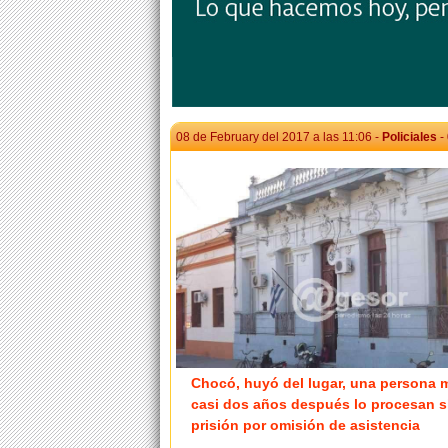
08 de February del 2017 a las 11:06 -
Policiales
-
Chocó, huyó del lugar, una persona m
casi dos años después lo procesan s
prisión por omisión de asistencia