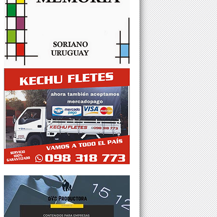
Tweets por @Agesor24hs