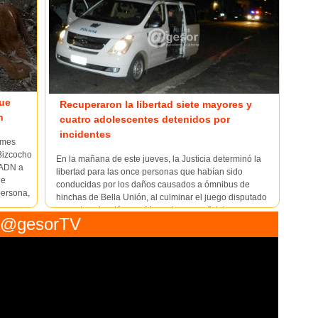
fue
Recuperaron la libertad siete mayores y
n
cuatro adolescentes detenidos por
incidentes
 mes
Bizcocho
En la mañana de este jueves, la Justicia determinó la
 ADN a
libertad para las once personas que habían sido
ne
conducidas por los daños causados a ómnibus de
persona,
hinchas de Bella Unión, al culminar el juego disputado
por esta selección con Mercedes que oficiaba como
@gesorTV
local. Los hechos ocurrieron fuera del estad...