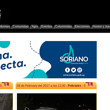
nformes
Comunidad
Agro
Eventos
Columnistas
Elecciones
Humor y Ju
0
0
 0
09 de February del 2017 a las 13:30 -
Policiales
- 0