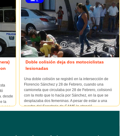
nera)
Doble colisión deja dos motociclistas
con
lesionadas
Una doble colisión se registró en la intersección de
Florencio Sánchez y 28 de Febrero, cuando una
asta
camioneta que circulaba por 28 de Febrero, colisionó
tó
con la moto que lo hacía por Sánchez, en la que se
a. desde
desplazaba dos femeninas. A pesar de estar a una
de la
cuadra del Sanatorio de CAMS la atenció...
o debido