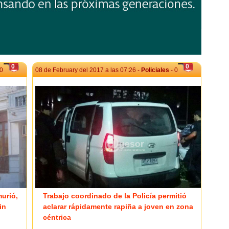
0
0
 0
08 de February del 2017 a las 07:26 -
Policiales
- 0
urió,
Trabajo coordinado de la Policía permitió
in
aclarar rápidamente rapiña a joven en zona
céntrica