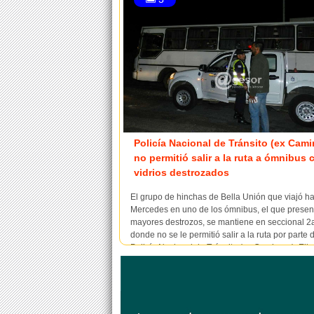
Policía Nacional de Tránsito (ex Cami
no permitió salir a la ruta a ómnibus 
vidrios destrozados
El grupo de hinchas de Bella Unión que viajó h
Mercedes en uno de los ómnibus, el que presen
mayores destrozos, se mantiene en seccional 2
donde no se le permitió salir a la ruta por parte 
Policía Nacional de Tránsito (ex Caminera). Ell
a que tiene destrozado el parabri...