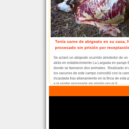
Tenía carne de abigeato en su casa, 
procesado sin prisión por receptació
Se aclaró un abigeato ocurrido alrededor de un
atrás en establecimiento La Largada en paraje 
donde se faenaron dos animales. Realizado el
los vacunos de este campo coincidió con la car
incautada tras allanamiento en la finca de esta 
a la postre procesada sin prisión por el d...