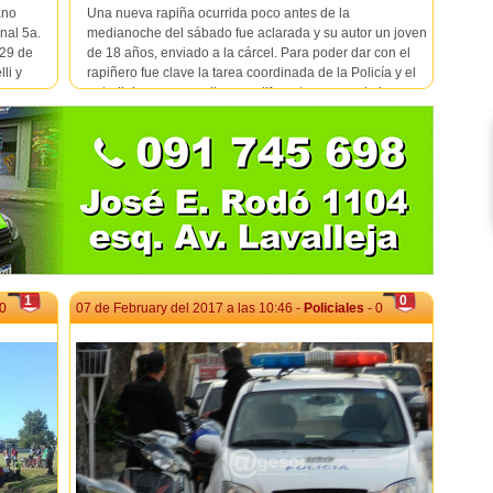
ano
Una nueva rapiña ocurrida poco antes de la
nal 5a.
medianoche del sábado fue aclarada y su autor un joven
 29 de
de 18 años, enviado a la cárcel. Para poder dar con el
li y
rapiñero fue clave la tarea coordinada de la Policía y el
se
patrullaje que se realiza por diferentes zonas de la
ciudad. El hecho ocurrió a...
1
0
 0
07 de February del 2017 a las 10:46 -
Policiales
- 0