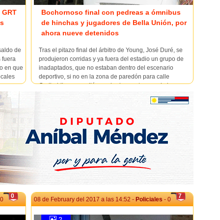
l GRT
Bochornoso final con pedreas a ómnibus
es
de hinchas y jugadores de Bella Unión, por
ahora nueve detenidos
saldo de
Tras el pitazo final del árbitro de Young, José Duré, se
s fuera
produjeron corridas y ya fuera del estadio un grupo de
ro en que
inadaptados, que no estaban dentro del escenario
ocales
deportivo, si no en la zona de paredón para calle
os
Garibaldi, emprendió a pedradas contra uno de los
ómnibus de hinchas de Bella Unión que...
0
7
 0
08 de February del 2017 a las 14:52 -
Policiales
- 0
2