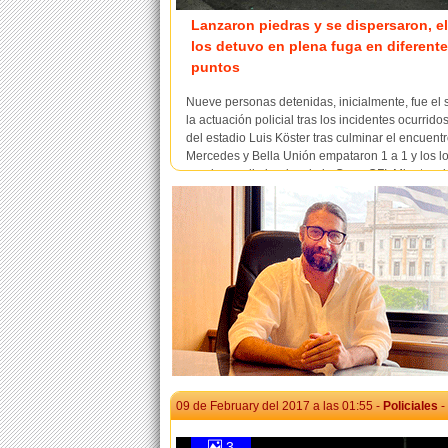
Lanzaron piedras y se dispersaron, e
los detuvo en plena fuga en diferent
puntos
Nueve personas detenidas, inicialmente, fue el 
la actuación policial tras los incidentes ocurrido
del estadio Luis Köster tras culminar el encuent
Mercedes y Bella Unión empataron 1 a 1 y los l
quedaron eliminados de la Copa OFI. Mientras l
funcionarios policiales identificados con los ...
09 de February del 2017 a las 01:55 -
Policiales
-
3