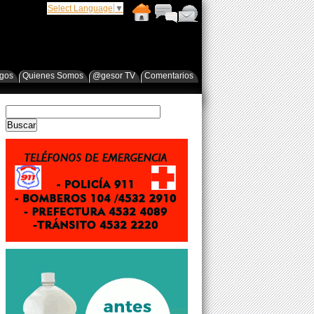
Select Language
▼
egos
Quienes Somos
@gesor TV
Comentarios