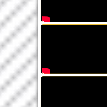
PIT CNT
Inju