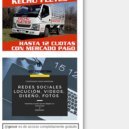
Tweets por @Agesor24hs
@gesor
es de acceso completamente gratuito