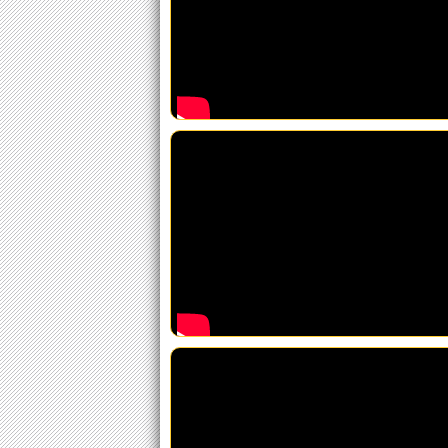
FFSP
Coopace