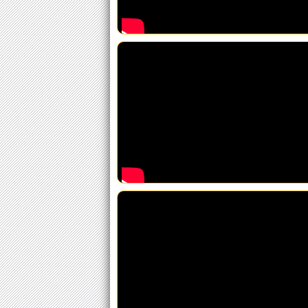
Malán
Gustavo Borsari - ANV