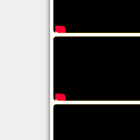
La voz
María Fajardo