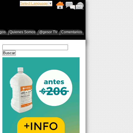
Select Language
▼
egos
Quienes Somos
@gesor TV
Comentarios