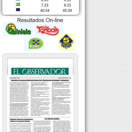
0.05
0.35
7.23
9.23
40.54
45.39