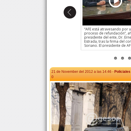
Álvaro Méndez (Congreso de la
“AFE está atravesando por 
E
Educación) y la instalación de la CODE
proceso de refundación”, af
Soriano
presidente del ente, Dr. Ern
te
Estrada, tras la firma del c
lló
Soriano. El presidente de AF
Ernesto Estrada, destacó el
de refundación de la instituc
as y
consolidación del modelo d
el
abierto” y la búsqueda de a
con gobiernos departament
dar uso productivo y social 
21 de November del 2012 a las 14:46 -
Policiales
bienes del Estado.
0