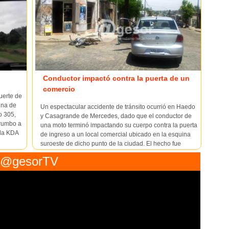
Conductor impactó contra la puerta de un
comercio
uerte de
una de
Un espectacular accidente de tránsito ocurrió en Haedo
ro 305,
y Casagrande de Mercedes, dado que el conductor de
 rumbo a
una moto terminó impactando su cuerpo contra la puerta
ula KDA
de ingreso a un local comercial ubicado en la esquina
suroeste de dicho punto de la ciudad. El hecho fue
protagonizado por el auto Volswagen Gol KMA 8809,
@gesorTV
conducido ...