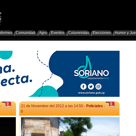
nformes
Comunidad
Agro
Eventos
Columnistas
Elecciones
Humor y Ju
0
0
-
21 de November del 2012 a las 14:50 -
Policiales
-
0