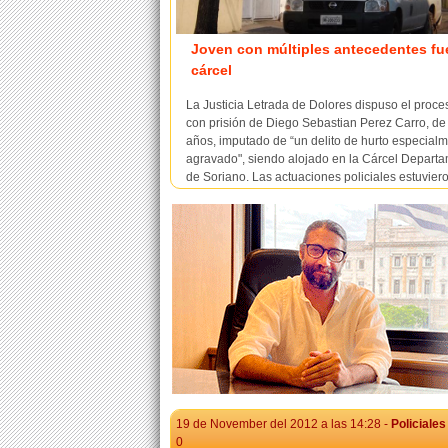
Joven con múltiples antecedentes fue
cárcel
La Justicia Letrada de Dolores dispuso el proc
con prisión de Diego Sebastian Perez Carro, de
años, imputado de “un delito de hurto especial
agravado", siendo alojado en la Cárcel Departa
de Soriano. Las actuaciones policiales estuvier
cargo de personal de Seccional Quinta, las que e
19 de November del 2012 a las 14:28 -
Policiales
0