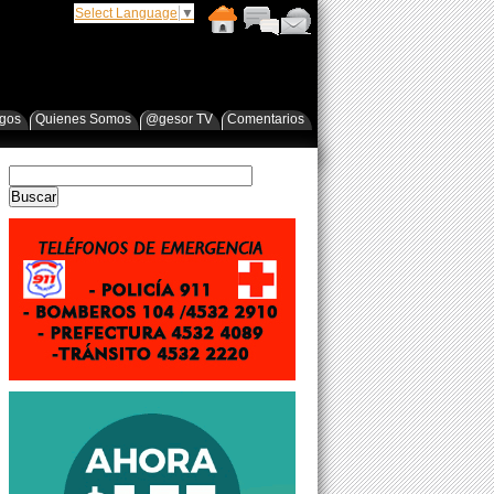
Select Language
▼
egos
Quienes Somos
@gesor TV
Comentarios