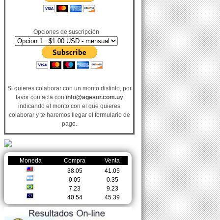
Opciones de suscripción
Si quieres colaborar con un monto distinto, por
favor contacta con
info@agesor.com.uy
indicando el monto con el que quieres
colaborar y te haremos llegar el formulario de
pago.
Moneda
Compra
Venta
38.05
41.05
0.05
0.35
7.23
9.23
40.54
45.39