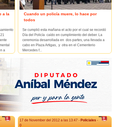
 a la
Cuando un policía muere, lo hace por
todos
esamiento
Se cumplió esta mañana el acto por el cual se recordó
 21
Día del Policía caído en cumplimiento del deber. La
mente
ceremonia desarrollada en dos partes, una llevada a
mental
cabo en Plaza Artigas, y otra en el Cementerio
on a
Mercedes f...
s...
0
0
-
17 de November del 2012 a las 13:47 -
Policiales
-
0