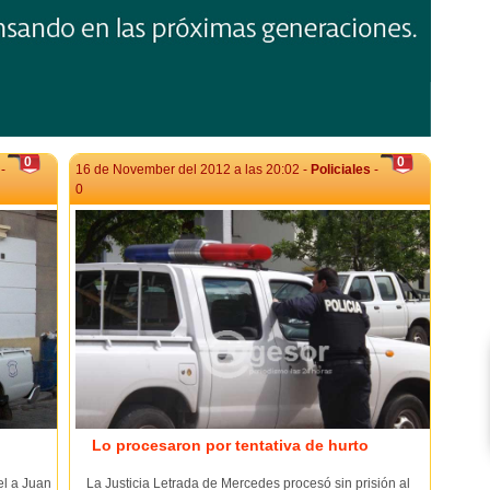
0
0
-
16 de November del 2012 a las 20:02 -
Policiales
-
0
Lo procesaron por tentativa de hurto
el a Juan
La Justicia Letrada de Mercedes procesó sin prisión al