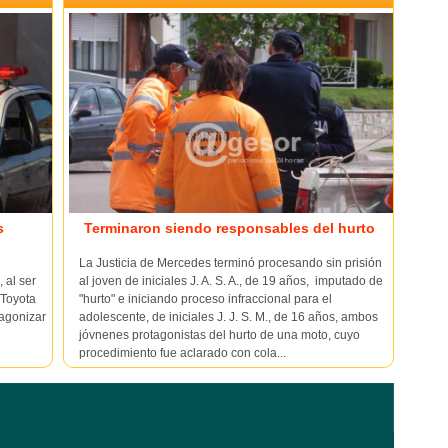
s
Terminaron siendo responsables del hurto
La Justicia de Mercedes terminó procesando sin prisión
 al ser
al joven de iniciales J. A. S. A., de 19 años, imputado de
 Toyota
"hurto" e iniciando proceso infraccional para el
tagonizar
adolescente, de iniciales J. J. S. M., de 16 años, ambos
jóvnenes protagonistas del hurto de una moto, cuyo
procedimiento fue aclarado con cola...