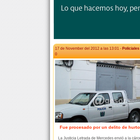
17 de November del 2012 a las 13:01 -
Policiales
0
Fue procesado por un delito de hurto
La Justicia Letrada de Mercedes envió a la cárc