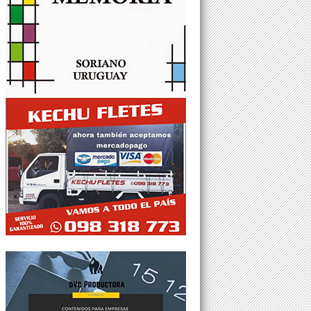
Tweets por @Agesor24hs