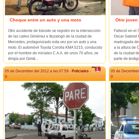
Choque entre un auto y una moto
Otro joven
Otro accidente de tránsito se registró en la intersección
Falleció en el
de las calles Giménez e Ituzaingó de la ciudad de
Oscar Gabriel 
Mercedes, protagonizado esta vez por un auto y una
madrugada del 
moto. El automóvil Toyota Corolla KMA 5215, conducido
a la altura de
por el hombre de iniciales C.A.A. de unos 70 años, se
de la ciudad d
dirigía por Gim&...
parte de testig
1
05 de December del 2012 a las 07:59 -
Policiales
-
05 de December 
0
0