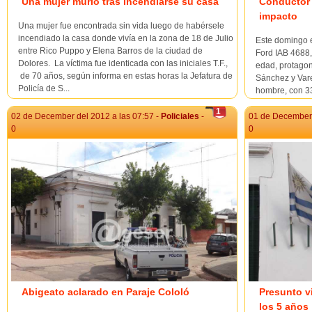
Una mujer murió tras incendiarse su casa
Conductor 
impacto
Una mujer fue encontrada sin vida luego de habérsele
incendiado la casa donde vivía en la zona de 18 de Julio
Este domingo e
entre Rico Puppo y Elena Barros de la ciudad de
Ford IAB 4688,
Dolores. La víctima fue identicada con las iniciales T.F.,
edad, protagon
de 70 años, según informa en estas horas la Jefatura de
Sánchez y Vare
Policía de S...
hombre, con 33
perdió el domin
1
02 de December del 2012 a las 07:57 -
Policiales
-
01 de December 
0
0
Abigeato aclarado en Paraje Cololó
Presunto v
los 5 años