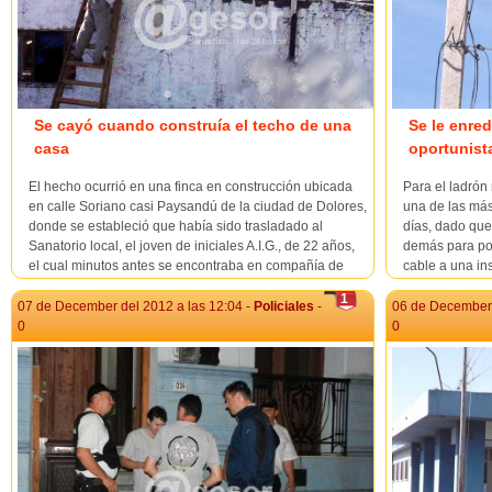
Se cayó cuando construía el techo de una
Se le enred
casa
oportunist
El hecho ocurrió en una finca en construcción ubicada
Para el ladrón
en calle Soriano casi Paysandú de la ciudad de Dolores,
una de las más
donde se estableció que había sido trasladado al
días, dado que
Sanatorio local, el joven de iniciales A.I.G., de 22 años,
demás para pod
el cual minutos antes se encontraba en compañía de
cable a una ins
otros construyendo un ...
mot...
1
07 de December del 2012 a las 12:04 -
Policiales
-
06 de December 
0
0