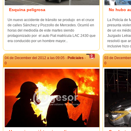
Esquina peligrosa
No hubo a
Un nuevo accidente de tránsito se produjo en el cruce
La Policía de 
de calles Sánchez y Pozzollo de Mercedes. Ocurrió en
presunta viole
horas del mediodía de este martes siendo
de un ex médic
protagonizado por el auto Fiat matrícula LAC 2430 que
Juzgado Letrad
era conducido por un hombre mayor...
resolvió que a
inclusive hizo q
0
04 de December del 2012 a las 09:05 -
Policiales
-
03 de December 
0
0