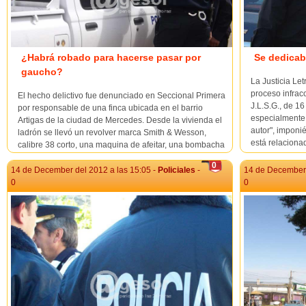
¿Habrá robado para hacerse pasar por
Se dedicab
gaucho?
La Justicia Le
proceso infracc
El hecho delictivo fue denunciado en Seccional Primera
J.L.S.G., de 16
por responsable de una finca ubicada en el barrio
especialmente 
Artigas de la ciudad de Mercedes. Desde la vivienda el
autor", imponi
ladrón se llevó un revolver marca Smith & Wesson,
está relacionad
calibre 38 corto, una maquina de afeitar, una bombacha
gaucha y una camisa. Hasta el momento No se avalúa,
0
...
14 de December del 2012 a las 15:05 -
Policiales
-
14 de December 
0
0