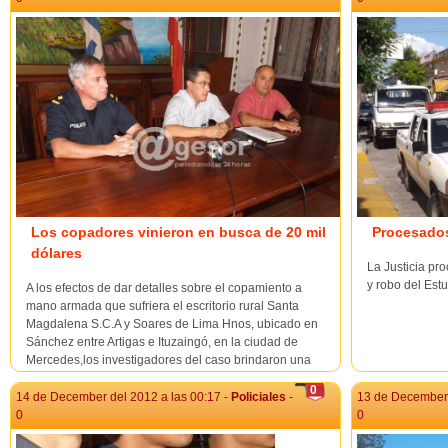
Los copadores vinieron en busca de 20 mil
Procesado
dólares
La Justicia pr
y robo del Estud
A los efectos de dar detalles sobre el copamiento a
mano armada que sufriera el escritorio rural Santa
Magdalena S.C.A y Soares de Lima Hnos, ubicado en
Sánchez entre Artigas e Ituzaingó, en la ciudad de
Mercedes,los investigadores del caso brindaron una
conferencia de prensa en la sede de Jefatura de Policía
0
de Soriano. Est...
14 de December del 2012 a las 00:17 -
Policiales
-
13 de December 
0
0