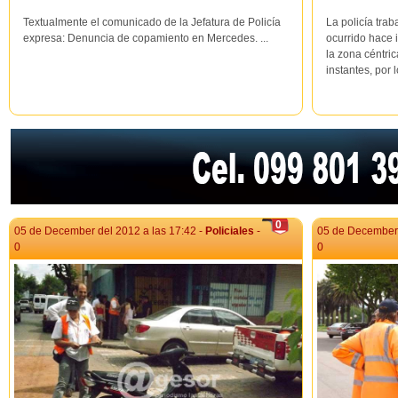
Textualmente el comunicado de la Jefatura de Policía
La policía tra
expresa: Denuncia de copamiento en Mercedes. ...
ocurrido hace 
la zona céntri
instantes, por l
0
05 de December del 2012 a las 17:42 -
Policiales
-
05 de December 
0
0