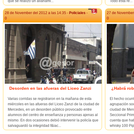
que se realizó un allanami...
Todo está re...
0
28 de November del 2012 a las 14:35 -
Policiales
-
27 de November 
0
0
Desorden en las afueras del Liceo Zanzi
¿Habrá ro
Varias corridas se registraron en la mañana de esta
El hecho ocurr
miércoles en las afueras del Liceo Zanzi de la ciudad de
agrupación soc
Mercedes, en un desorden público provocado entre
ciudad de Merc
alumnos del centro de enseñanza y personas ajenas al
Seccional Prim
mismo. En dos ocasiones debió intervenir la policía que
cuenta que hab
salvaguardó la integridad f&iac...
whisky 100 Pip