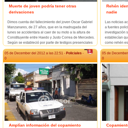
Muerte de joven podría tener otras
Rehén iden
derivaciones
nadie
Dimos cuenta del fallecimiento del joven Oscar Gabriel
Las noticias a
Manzanares, de 27 años, que en la madrugada del
a fuentes poli
lunes se accidentara al caer de su moto a la altura de
investigación s
Constituyente entre Haedo y Justo Correa de Mercedes.
establecían qu
Según se estableció por parte de testigos presenciales
como rehén est
y en base al trabajo policial realizado por seccional...
Policía anoche 
0
05 de December del 2012 a las 22:51 -
Policiales
-
05 de December 
0
0
Amplían información del copamiento
Copamient