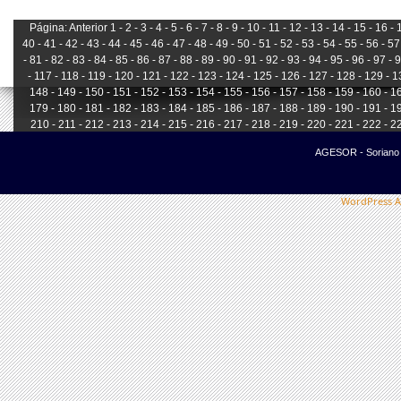
Página:
Anterior
1 -
2 -
3 -
4 -
5 -
6 -
7 -
8 -
9 -
10 -
11 -
12 -
13 -
14 -
15 -
16 -
1
40 -
41 -
42 -
43 -
44 -
45 -
46 -
47 -
48 -
49 -
50 -
51 -
52 -
53 -
54 -
55 -
56 -
57 
-
81 -
82 -
83 -
84 -
85 -
86 -
87 -
88 -
89 -
90 -
91 -
92 -
93 -
94 -
95 -
96 -
97 -
9
-
117 -
118 -
119 -
120 -
121 -
122 -
123 -
124 -
125 -
126 -
127 -
128 -
129 -
13
148 -
149 -
150 -
151 -
152 -
153 -
154 -
155 -
156 -
157 -
158 -
159 -
160 -
16
179 -
180 -
181 -
182 -
183 -
184 -
185 -
186 -
187 -
188 -
189 -
190 -
191 -
19
210 -
211 -
212 -
213 -
214 -
215 -
216 -
217 -
218 -
219 -
220 -
221 -
222 -
22
241 -
242 -
243 -
244 -
245 -
246 -
247 -
248 -
249 -
250 -
251 -
252 -
253 -
254
AGESOR - Soriano -
WordPress A