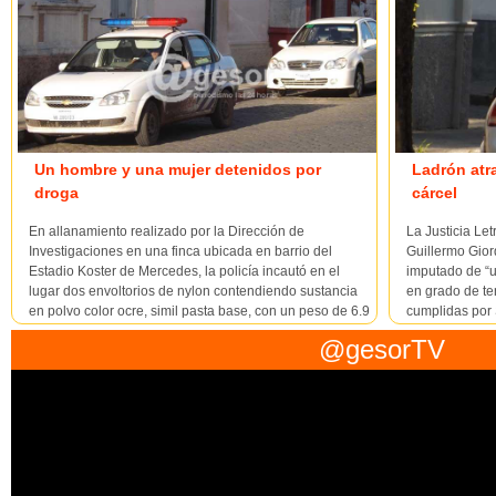
Un hombre y una mujer detenidos por
Ladrón atr
droga
cárcel
En allanamiento realizado por la Dirección de
La Justicia Le
Investigaciones en una finca ubicada en barrio del
Guillermo Gior
Estadio Koster de Mercedes, la policía incautó en el
imputado de “u
lugar dos envoltorios de nylon contendiendo sustancia
en grado de ten
en polvo color ocre, simil pasta base, con un peso de 6.9
cumplidas por
gramos, que se encontraban ocultos en un galpón del
tras ser conduc
@gesorTV
lugar...