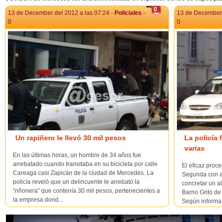
0
13 de December del 2012 a las 07:24 -
Policiales
-
13 de December 
0
0
Un rapiñero le llevó 30 mil pesos
La policía
varias
En las últimas horas, un hombre de 34 años fue
arrebatado cuando transitaba en su bicicleta por calle
El eficaz proc
Careaga casi Zapicán de la ciudad de Mercedes. La
Segunda con a
policía reveló que un delincuente le arrebató la
concretar un a
“riñonera” que contenía 30 mil pesos, pertenecientes a
Barrio Grito d
la empresa dond...
Según informa 
presencia de r
inc...