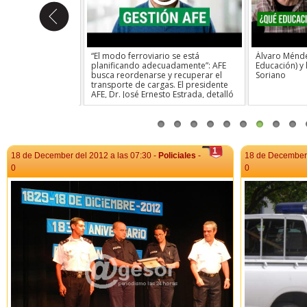
 de Artigas y
“El modo ferroviario se está
Álvaro Ménde
planificando adecuadamente”: AFE
Educación) y l
busca reordenarse y recuperar el
Soriano
transporte de cargas. El presidente
AFE, Dr. José Ernesto Estrada, detalló
los avances del modelo de Open
Access, las inversiones
presupuestadas para la red de vías y
la estrategia para poner en valor el
patrimonio histórico frente al
vandalismo.
1
18 de December del 2012 a las 07:30 -
Policiales
-
18 de December 
0
0