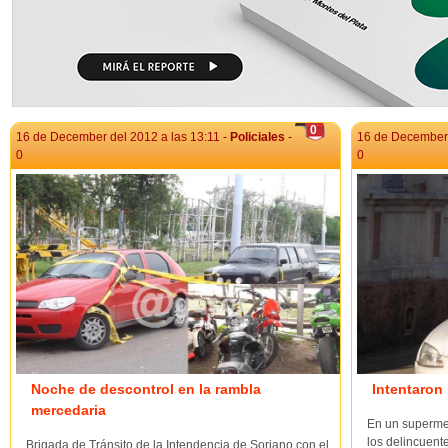
0
16 de December del 2012 a las 13:11 -
Policiales
-
16 de December 
0
0
Noche de descontrol en la rambla
Intentaron
mercedaria
En un superme
los delincuent
Brigada de Tránsito de la Intendencia de Soriano con el