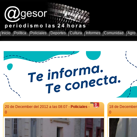
Inicio
Política
Policiales
Deportes
Cultura
Informes
Comunidad
Agro
0
20 de December del 2012 a las 08:07 -
Policiales
-
18 de December 
0
0