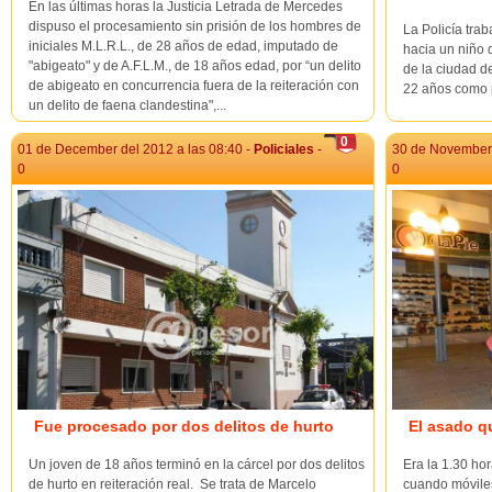
En las últimas horas la Justicia Letrada de Mercedes
dispuso el procesamiento sin prisión de los hombres de
La Policía tra
iniciales M.L.R.L., de 28 años de edad, imputado de
hacia un niño 
"abigeato" y de A.F.L.M., de 18 años edad, por “un delito
de la ciudad d
de abigeato en concurrencia fuera de la reiteración con
22 años como p
un delito de faena clandestina",...
0
01 de December del 2012 a las 08:40 -
Policiales
-
30 de November 
0
0
Fue procesado por dos delitos de hurto
El asado q
Un joven de 18 años terminó en la cárcel por dos delitos
Era la 1.30 ho
de hurto en reiteración real. Se trata de Marcelo
cuando móvile