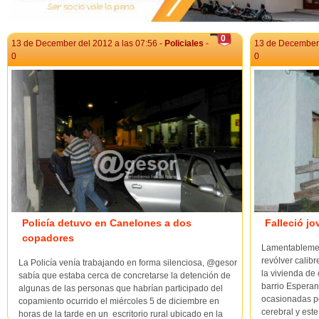
0
13 de December del 2012 a las 07:56 -
Policiales
-
13 de December 
0
0
Policía detuvo en Canelones a dos
Falleció j
copadores
Lamentablement
revólver calib
La Policía venía trabajando en forma silenciosa, @gesor
la vivienda de
sabía que estaba cerca de concretarse la detención de
barrio Esperan
algunas de las personas que habrían participado del
ocasionadas po
copamiento ocurrido el miércoles 5 de diciembre en
cerebral y este
horas de la tarde en un escritorio rural ubicado en la