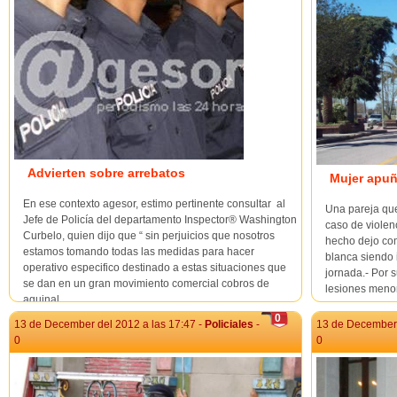
Advierten sobre arrebatos
Mujer apuñ
En ese contexto agesor, estimo pertinente consultar al
Una pareja qu
Jefe de Policía del departamento Inspector® Washington
caso de violen
Curbelo, quien dijo que “ sin perjuicios que nosotros
hecho dejo co
estamos tomando todas las medidas para hacer
blanca siendo 
operativo especifico destinado a estas situaciones que
jornada.- Por s
se dan en un gran movimiento comercial cobros de
lesiones menore
aguinal...
0
13 de December del 2012 a las 17:47 -
Policiales
-
13 de December 
0
0