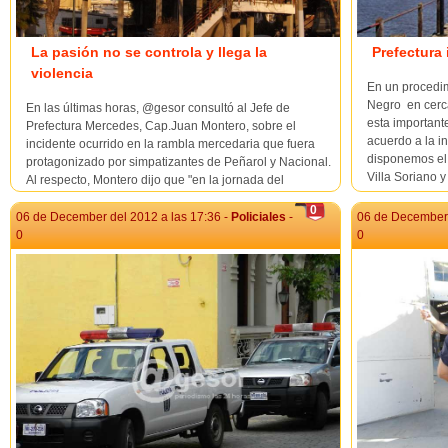
La pasión no se controla y llega la
Prefectura 
violencia
En un procedimi
Negro en cerca
En las últimas horas, @gesor consultó al Jefe de
esta important
Prefectura Mercedes, Cap.Juan Montero, sobre el
acuerdo a la in
incidente ocurrido en la rambla mercedaria que fuera
disponemos el 
protagonizado por simpatizantes de Peñarol y Nacional.
Villa Soriano y 
Al respecto, Montero dijo que "en la jornada del
miércoles entre este miércoles en playa "Los Michis"
0
hubo ...
06 de December del 2012 a las 17:36 -
Policiales
-
06 de December 
0
0