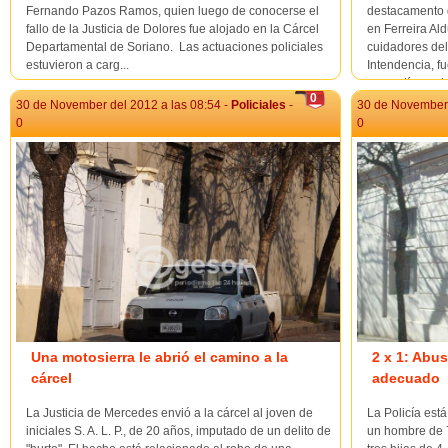
Fernando Pazos Ramos, quien luego de conocerse el
destacamento 
fallo de la Justicia de Dolores fue alojado en la Cárcel
en Ferreira Ald
Departamental de Soriano. Las actuaciones policiales
cuidadores del 
estuvieron a carg...
Intendencia, f
que salía por lo
0
30 de November del 2012 a las 08:54 -
Policiales
-
30 de November 
0
0
Una motosierra le abrió el camino a la
2 x 1: Abus
cárcel
adecuado
La Justicia de Mercedes envió a la cárcel al joven de
La Policía está
iniciales S. A. L. P., de 20 años, imputado de un delito de
un hombre de 7