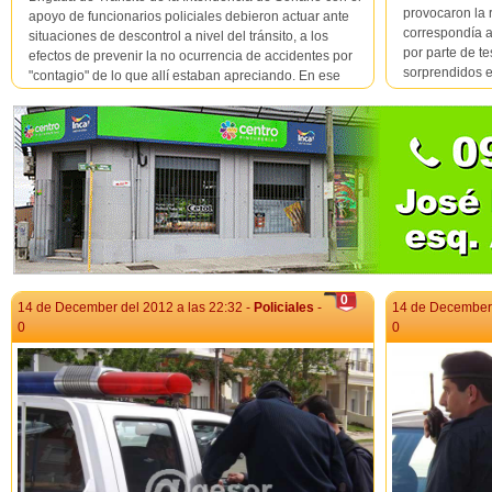
provocaron la 
apoyo de funcionarios policiales debieron actuar ante
correspondía a 
situaciones de descontrol a nivel del tránsito, a los
por parte de t
efectos de prevenir la no ocurrencia de accidentes por
sorprendidos en 
"contagio" de lo que allí estaban apreciando. En ese
marco se retiraron dos motos de alta cilindrada y un a...
0
14 de December del 2012 a las 22:32 -
Policiales
-
14 de December 
0
0