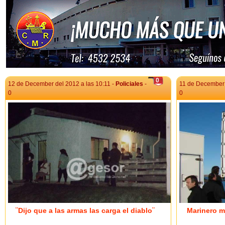
0
12 de December del 2012 a las 10:11 -
Policiales
-
11 de December 
0
0
¨Dijo que a las armas las carga el diablo¨
Marinero m