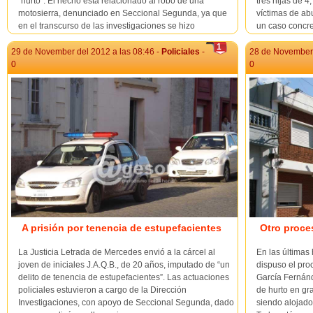
"hurto". El hecho está relacionado al robo de una
tres hijas de 4
motosierra, denunciado en Seccional Segunda, ya que
víctimas de ab
en el transcurso de las investigaciones se hizo
un caso concre
comparecer a un hombre mayor de edad, que resultar...
primeras versio
1
29 de November del 2012 a las 08:46 -
Policiales
-
28 de November 
0
0
A prisión por tenencia de estupefacientes
Otro proce
La Justicia Letrada de Mercedes envió a la cárcel al
En las últimas 
joven de iniciales J.A.Q.B., de 20 años, imputado de “un
dispuso el pro
delito de tenencia de estupefacientes”. Las actuaciones
García Fernánd
policiales estuvieron a cargo de la Dirección
de hurto en gra
Investigaciones, con apoyo de Seccional Segunda, dado
siendo alojado