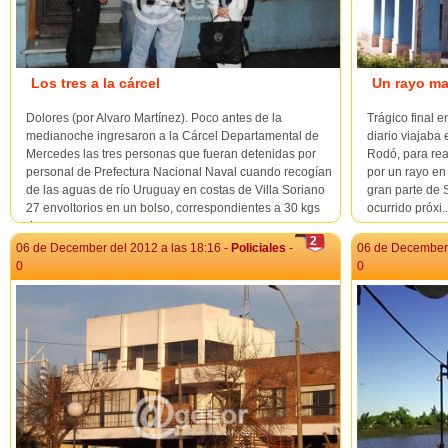
Los tres a la cárcel
Un rayo ma
Dolores (por Alvaro Martínez). Poco antes de la
Trágico final 
medianoche ingresaron a la Cárcel Departamental de
diario viajaba
Mercedes las tres personas que fueran detenidas por
Rodó, para rea
personal de Prefectura Nacional Naval cuando recogían
por un rayo en
de las aguas de río Uruguay en costas de Villa Soriano
gran parte de 
27 envoltorios en un bolso, correspondientes a 30 kgs
ocurrido próxi..
de co...
2
06 de December del 2012 a las 18:16 -
Policiales
-
06 de December 
0
0