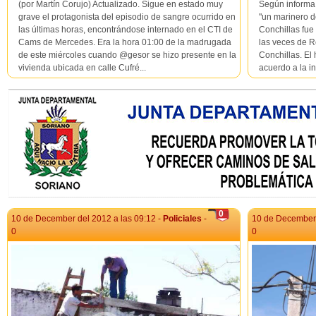
(por Martín Corujo) Actualizado. Sigue en estado muy
Según informa 
grave el protagonista del episodio de sangre ocurrido en
"un marinero d
las últimas horas, encontrándose internado en el CTI de
Conchillas fue
Cams de Mercedes. Era la hora 01:00 de la madrugada
las veces de R
de este miércoles cuando @gesor se hizo presente en la
Conchillas. El
vivienda ubicada en calle Cufré...
acuerdo a la inf
0
10 de December del 2012 a las 09:12 -
Policiales
-
10 de December 
0
0